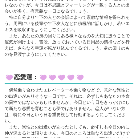
レなのですが、今日は不思議とフィーリングが一致する人との出
会いが多く、有意義な一日になるでしょう。
特に自分より年下の人との会話によって素敵な情報を得られそ
う。周囲にいる後輩や年下友人などに積極的に話しかけ、若いエ
キスを吸収するようにしてください。
また、あなたの身の回りにある様々なものを大切に扱うことで
運気が開けます。普段、放っておいている日用品の清掃などを行
えば、さらなる幸運が転がり込んでくるでしょう。身の回りのも
のを見渡すようにしてください。
恋愛運：
偶然乗り合わせたエレベーターや乗り物などで、意外な異性と
の出逢いがありそうな一日です。それは、必ずしもあなたの本命
の異性ではないかもしれませんが、今日という日をきっかけにし
て新たな恋愛を育むことも夢ではありません。恋人がいない方
は、特に今日という日を重要視して行動するようにしてくださ
い。
また、異性との出逢いがあったとしても、必ずしも今日の内に
仲が深まるとは限りません。今日のところは単なる出逢いだけで