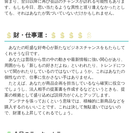
留まり、翌日以降に再び会話のチャンスが訪れる可能性もありま
す。もしも今日、思い当たるような異性と巡り逢えなかったとし
ても、それはあなたが気づいていないだけかもしれません。
財・仕事運：
あなたの旺盛な好奇心が新たなビジネスチャンスをもたらして
くれそうな日です。
あなたは普段から世の中の動きや最新情報に強い関心があり、
周囲からも「新しもの好きだよね」といわれたり、トレンドにつ
いて聞かれたりしているのではないでしょうか。これはあなたの
個性なので、仕事に生かさない手はありません。
たとえば、あなたが商品企画を担当しているなら確実に役立つ
でしょうし、法人相手の提案書を作成するなどというときも、提
案の根拠として盛り込めば説得力がぐんとアップします。
アンテナを張っておくという意味では、積極的に新商品などを
購入するのもいいことです。これは決して無駄遣いではないの
で、財運も上昇してくれるでしょう。