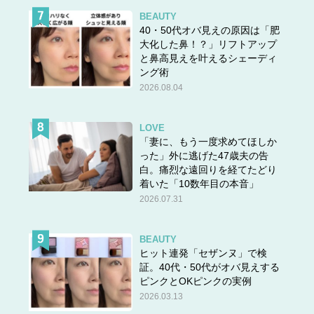
BEAUTY
40・50代オバ見えの原因は「肥
大化した鼻！？」リフトアップ
と鼻高見えを叶えるシェーディ
ング術
2026.08.04
LOVE
「妻に、もう一度求めてほしか
った」外に逃げた47歳夫の告
白。痛烈な遠回りを経てたどり
着いた「10数年目の本音」
2026.07.31
BEAUTY
ヒット連発「セザンヌ」で検
証。40代・50代がオバ見えする
ピンクとOKピンクの実例
2026.03.13