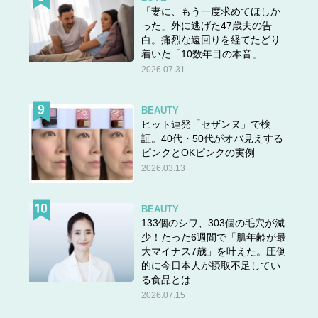
「妻に、もう一度求めてほしか
った」外に逃げた47歳夫の告
白。痛烈な遠回りを経てたどり
着いた「10数年目の本音」
2026.07.31
BEAUTY
ヒット連発「セザンヌ」で検
証。40代・50代がオバ見えする
ピンクとOKピンクの実例
2026.03.13
BEAUTY
133個のシワ、303個の毛穴が減
少！たった6週間で「肌年齢が最
大マイナス7歳」を叶えた。圧倒
的に今日本人が摂取不足してい
る食品とは
2026.07.15