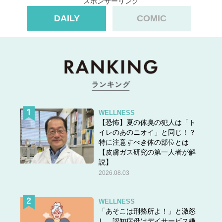
スポンサーリンク
1
2
DAILY
COMIC
WELLNESS
【恐怖】夏の体臭の犯人は「ト
イレのあのニオイ」と同じ！？
特に注意すべき体の部位とは
【皮膚ガス研究の第一人者が解
説】
2026.08.03
WELLNESS
「あそこは刑務所よ！」と激怒
し、認知症母はデイサービス嫌