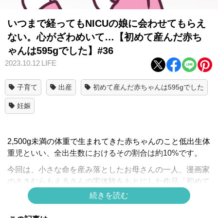
いつまで経ってもNICUの娘に会わせてもらえ
ない。心がざわめいて…【初めて産んだ赤ち
ゃんは595gでした】#36
2023.10.12
LIFE
子育て
出産
初めて産んだ赤ちゃんは595gでした
妊娠
2,500g未満の体重で生まれてきた赤ちゃんのこと低出生体
重児といい、全出生数におけるその割合は約10%です。
今回は、小さな命を産み落としたお母さんの一人、漫画家
のささむらもえるさんの実体験をもとにした作品「初めて
産んだ赤ちゃんは595gでした」をお送りします。
続きを読む
スポンサーリンク