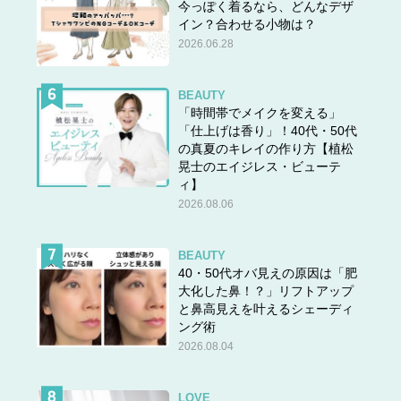
今っぽく着るなら、どんなデザ
イン？合わせる小物は？
2026.06.28
BEAUTY
「時間帯でメイクを変える」
「仕上げは香り」！40代・50代
の真夏のキレイの作り方【植松
晃士のエイジレス・ビューテ
ィ】
2026.08.06
BEAUTY
40・50代オバ見えの原因は「肥
大化した鼻！？」リフトアップ
と鼻高見えを叶えるシェーディ
ング術
2026.08.04
LOVE