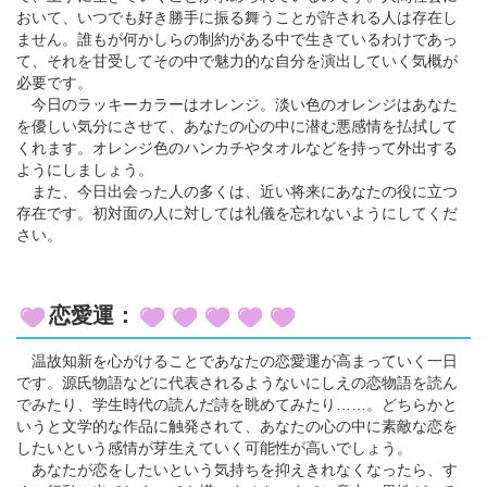
おいて、いつでも好き勝手に振る舞うことが許される人は存在し
ません。誰もが何かしらの制約がある中で生きているわけであっ
て、それを甘受してその中で魅力的な自分を演出していく気概が
必要です。
今日のラッキーカラーはオレンジ。淡い色のオレンジはあなた
を優しい気分にさせて、あなたの心の中に潜む悪感情を払拭して
くれます。オレンジ色のハンカチやタオルなどを持って外出する
ようにしましょう。
また、今日出会った人の多くは、近い将来にあなたの役に立つ
存在です。初対面の人に対しては礼儀を忘れないようにしてくだ
さい。
恋愛運：
温故知新を心がけることであなたの恋愛運が高まっていく一日
です。源氏物語などに代表されるようないにしえの恋物語を読ん
でみたり、学生時代の読んだ詩を眺めてみたり……。どちらかと
いうと文学的な作品に触発されて、あなたの心の中に素敵な恋を
したいという感情が芽生えていく可能性が高いでしょう。
あなたが恋をしたいという気持ちを抑えきれなくなったら、す