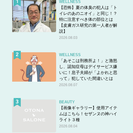
WELLNESS
【恐怖】夏の体臭の犯人は「ト
イレのあのニオイ」と同じ！？
特に注意すべき体の部位とは
【皮膚ガス研究の第一人者が解
説】
2026.08.03
WELLNESS
「あそこは刑務所よ！」と激怒
し、認知症母はデイサービス嫌
いに！息子夫婦が「よかれと思
って」犯していた間違いとは
2026.08.07
BEAUTY
【画像ギャラリー】使用アイテ
ムはこちら！セザンヌの神ハイ
ライト３種
2026.08.04