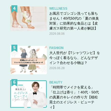
WELLNESS
お風呂でゴシゴシ洗っても落ち
ません！40代50代の「夏の体臭
対策」に効果的な食品とは【皮
膚ガス研究の第一人者が解説】
2026.08.06
FASHION
大人世代が【Tシャツワンピ】を
今っぽく着るなら、どんなデザ
イン？合わせる小物は？
2026.06.28
BEAUTY
「時間帯でメイクを変える」
「仕上げは香り」！40代・50代
の真夏のキレイの作り方【植松
晃士のエイジレス・ビューテ
ィ】