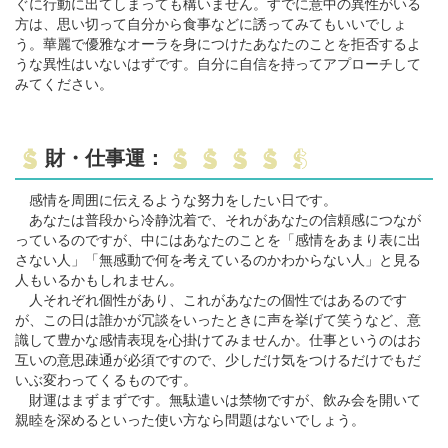
ぐに行動に出てしまっても構いません。すでに意中の異性がいる
方は、思い切って自分から食事などに誘ってみてもいいでしょ
う。華麗で優雅なオーラを身につけたあなたのことを拒否するよ
うな異性はいないはずです。自分に自信を持ってアプローチして
みてください。
財・仕事運：
感情を周囲に伝えるような努力をしたい日です。
あなたは普段から冷静沈着で、それがあなたの信頼感につなが
っているのですが、中にはあなたのことを「感情をあまり表に出
さない人」「無感動で何を考えているのかわからない人」と見る
人もいるかもしれません。
人それぞれ個性があり、これがあなたの個性ではあるのです
が、この日は誰かが冗談をいったときに声を挙げて笑うなど、意
識して豊かな感情表現を心掛けてみませんか。仕事というのはお
互いの意思疎通が必須ですので、少しだけ気をつけるだけでもだ
いぶ変わってくるものです。
財運はまずまずです。無駄遣いは禁物ですが、飲み会を開いて
親睦を深めるといった使い方なら問題はないでしょう。