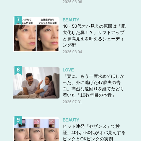
2026.08.06
BEAUTY
40・50代オバ見えの原因は「肥
大化した鼻！？」リフトアップ
と鼻高見えを叶えるシェーディ
ング術
2026.08.04
LOVE
「妻に、もう一度求めてほしか
った」外に逃げた47歳夫の告
白。痛烈な遠回りを経てたどり
着いた「10数年目の本音」
2026.07.31
BEAUTY
ヒット連発「セザンヌ」で検
証。40代・50代がオバ見えする
ピンクとOKピンクの実例