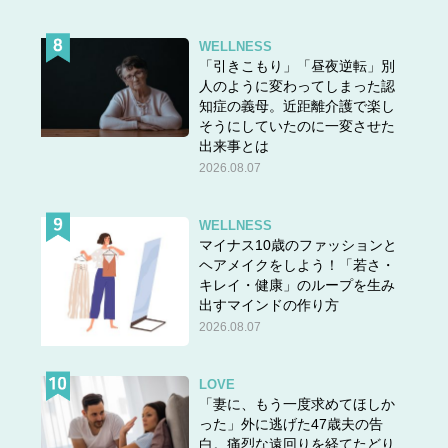
WELLNESS
「引きこもり」「昼夜逆転」別
人のように変わってしまった認
知症の義母。近距離介護で楽し
そうにしていたのに一変させた
出来事とは
2026.08.07
WELLNESS
マイナス10歳のファッションと
ヘアメイクをしよう！「若さ・
キレイ・健康」のループを生み
出すマインドの作り方
2026.08.07
LOVE
「妻に、もう一度求めてほしか
った」外に逃げた47歳夫の告
白。痛烈な遠回りを経てたどり