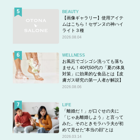
BEAUTY
【画像ギャラリー】使用アイテ
■「赤ちゃんが欲しい」に掲載された漫画は
こちら
ムはこちら！セザンヌの神ハイ
ライト３種
■ささむらさんのpixivは
こちら
2026.08.04
WELLNESS
お風呂でゴシゴシ洗っても落ち
ません！40代50代の「夏の体臭
対策」に効果的な食品とは【皮
膚ガス研究の第一人者が解説】
2026.08.06
LIFE
「離婚だ！」が口ぐせの夫に
「じゃあ離婚しよう」と言って
みた。そのときモラハラ夫が初
めて見せた“本当の顔”とは
2026.03.14