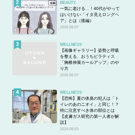
BEAUTY
一気に老ける…！40代がやって
この話を第一話から読む
はいけない「イタ見えロングヘ
ア」とは（後編）
▶▶
まさか私が小さすぎる赤ちゃんを産むことになると
2026.08.07
は、このときは思ってもみなかった
WELLNESS
【画像ギャラリー】姿勢と呼吸
を整える、おうちピラティス
「胸椎伸展カールアップ」のや
り方
2026.08.07
WELLNESS
【恐怖】夏の体臭の犯人は「ト
イレのあのニオイ」と同じ！？
特に注意すべき体の部位とは
【皮膚ガス研究の第一人者が解
説】
2026.08.03