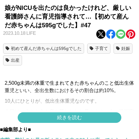
娘がNICUを出たのは良かったけれど、厳しい
看護師さんに育児指導されて…【初めて産ん
だ赤ちゃんは595gでした】#47
2023.10.18
LIFE
初めて産んだ赤ちゃんは595gでした
子育て
妊娠
出産
2,500g未満の体重で生まれてきた赤ちゃんのこと低出生体
重児といい、全出生数におけるその割合は約10%。
10人にひとりが、低出生体重児なのです。
今回は、小さな命を産み落としたお母さんの一人、漫画家
続きを読む
のささむらもえるさんの実体験をもとにした作品「初めて
産んだ赤ちゃんは595gでした」をお送りします。
■編集部より■
スポンサーリンク