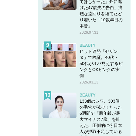
てほしかった」外に逃
げた47歳夫の告白。痛
烈な遠回りを経てたど
り着いた「10数年目の
本音」
2026.07.31
BEAUTY
ヒット連発「セザン
ヌ」で検証。40代・
50代がオバ見えするピ
ンクとOKピンクの実
例
2026.03.13
BEAUTY
133個のシワ、303個
の毛穴が減少！たった
6週間で「肌年齢が最
大マイナス7歳」を叶
えた。圧倒的に今日本
人が摂取不足している