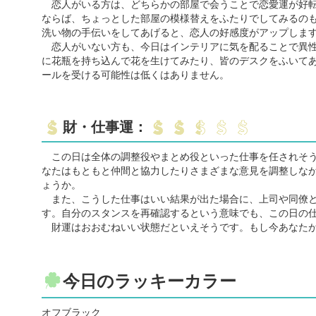
恋人がいる方は、どちらかの部屋で会うことで恋愛運が好転
ならば、ちょっとした部屋の模様替えをふたりでしてみるの
洗い物の手伝いをしてあげると、恋人の好感度がアップしま
恋人がいない方も、今日はインテリアに気を配ることで異性
に花瓶を持ち込んで花を生けてみたり、皆のデスクをふいて
ールを受ける可能性は低くはありません。
財・仕事運：
この日は全体の調整役やまとめ役といった仕事を任されそう
なたはもともと仲間と協力したりさまざまな意見を調整しな
ょうか。
また、こうした仕事はいい結果が出た場合に、上司や同僚と
す。自分のスタンスを再確認するという意味でも、この日の
財運はおおむねいい状態だといえそうです。もし今あなたが
今日のラッキーカラー
オフブラック