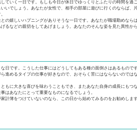
していく一日です。もしも今日が休日でゆっくりとふたりの時間を過
もいいでしょう。あなたが女性で、相手の部屋に遊びに行くのならば、
す。
との嬉しいハプニングがありそうな一日です。あなたが職場勤めなら
あげるなどの親切をしてあげましょう。あなたのそんな姿を見た異性か
な日です。こうした仕事にはどうしてもある種の面倒さはあるもので
がら進めるタイプの仕事が好きなので、おそらく苦にはならないのでは
ともに大きな喜びを味わうこともでき、またあなた自身の成長にもつ
仕事はあなたにとって重要なものになるでしょう。
家計簿をつけていないのなら、この日から始めてみるのをお勧めしま