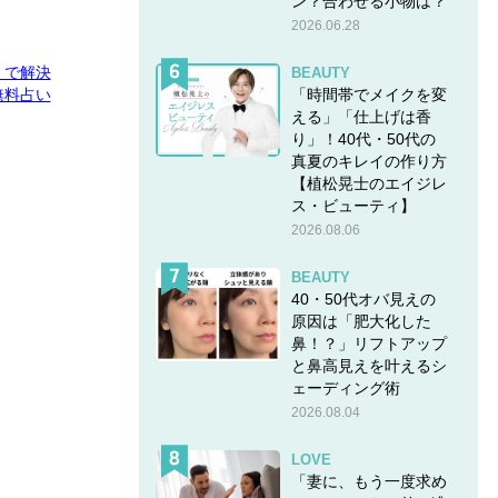
ン？合わせる小物は？
2026.06.28
E」で解決
BEAUTY
「時間帯でメイクを変
無料占い
える」「仕上げは香
り」！40代・50代の
真夏のキレイの作り方
【植松晃士のエイジレ
ス・ビューティ】
2026.08.06
BEAUTY
40・50代オバ見えの
原因は「肥大化した
鼻！？」リフトアップ
と鼻高見えを叶えるシ
ェーディング術
2026.08.04
LOVE
「妻に、もう一度求め