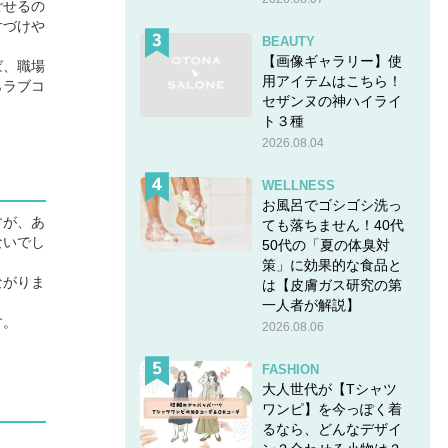
ごせるの
片づけや
BEAUTY
【画像ギャラリー】使
ば、職場
用アイテムはこちら！
らラブコ
セザンヌの神ハイライ
ト３種
2026.08.04
WELLNESS
お風呂でゴシゴシ洗っ
すが、あ
ても落ちません！40代
ないでし
50代の「夏の体臭対
策」に効果的な食品と
ながりま
は【皮膚ガス研究の第
一人者が解説】
す。
2026.08.06
FASHION
大人世代が【Tシャツ
ワンピ】を今っぽく着
るなら、どんなデザイ