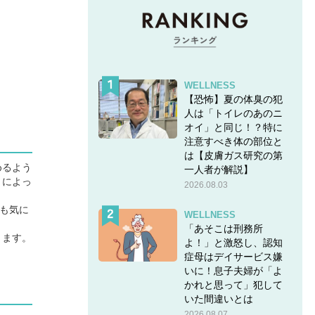
WELLNESS
【恐怖】夏の体臭の犯
人は「トイレのあのニ
オイ」と同じ！？特に
注意すべき体の部位と
は【皮膚ガス研究の第
めるよう
一人者が解説】
とによっ
2026.08.03
も気に
WELLNESS
。
「あそこは刑務所
ります。
よ！」と激怒し、認知
症母はデイサービス嫌
いに！息子夫婦が「よ
かれと思って」犯して
いた間違いとは
2026.08.07