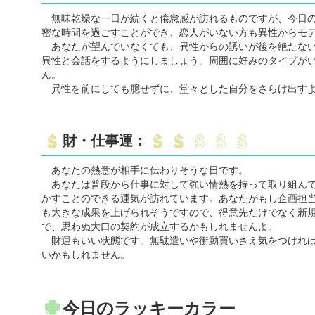
無味乾燥な一日が続くと倦怠感が訪れるものですが、今日の
密な時間を過ごすことができ、恋人がいない方も異性からモ
あなたが望んでいなくても、異性からの誘いが後を絶たない
異性と会話をするようにしましょう。周囲に好みのタイプが
ん。
異性を前にしても臆せずに、堂々とした自分をさらけ出すよ
財・仕事運：
あなたの熱意が相手に伝わりそうな日です。
あなたは普段から仕事に対して強い情熱を持って取り組んで
かすことのできる運気が訪れています。あなたがもし企画担
も大きな成果を上げられそうですので、得意先だけでなく新
で、思わぬ大口の契約が成立するかもしれませんよ。
財運もいい状態です。無駄遣いや衝動買いさえ気をつければ
いかもしれません。
今日のラッキーカラー