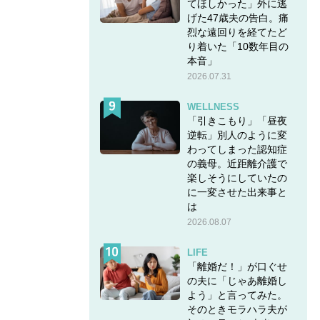
てほしかった」外に逃
げた47歳夫の告白。痛
烈な遠回りを経てたど
り着いた「10数年目の
本音」
2026.07.31
WELLNESS
「引きこもり」「昼夜
逆転」別人のように変
わってしまった認知症
の義母。近距離介護で
楽しそうにしていたの
に一変させた出来事と
は
2026.08.07
LIFE
「離婚だ！」が口ぐせ
の夫に「じゃあ離婚し
よう」と言ってみた。
そのときモラハラ夫が