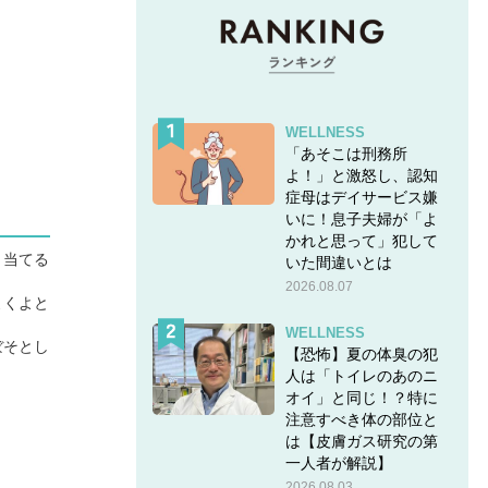
WELLNESS
「あそこは刑務所
よ！」と激怒し、認知
症母はデイサービス嫌
いに！息子夫婦が「よ
かれと思って」犯して
り当てる
いた間違いとは
2026.08.07
よくよと
WELLNESS
ぼそとし
【恐怖】夏の体臭の犯
人は「トイレのあのニ
オイ」と同じ！？特に
注意すべき体の部位と
は【皮膚ガス研究の第
一人者が解説】
2026.08.03