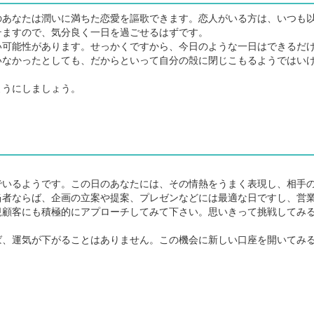
あなたは潤いに満ちた恋愛を謳歌できます。恋人がいる方は、いつも
テますので、気分良く一日を過ごせるはずです。
可能性があります。せっかくですから、今日のような一日はできるだ
いなかったとしても、だからといって自分の殻に閉じこもるようではい
うにしましょう。
いるようです。この日のあなたには、その情熱をうまく表現し、相手
当者ならば、企画の立案や提案、プレゼンなどには最適な日ですし、営
規顧客にも積極的にアプローチしてみて下さい。思いきって挑戦してみ
、運気が下がることはありません。この機会に新しい口座を開いてみ