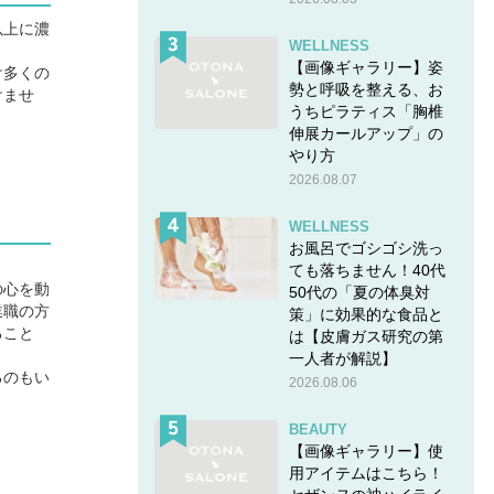
以上に濃
WELLNESS
【画像ギャラリー】姿
け多くの
勢と呼吸を整える、お
けませ
うちピラティス「胸椎
伸展カールアップ」の
やり方
2026.08.07
WELLNESS
お風呂でゴシゴシ洗っ
ても落ちません！40代
の心を動
50代の「夏の体臭対
業職の方
策」に効果的な食品と
ること
は【皮膚ガス研究の第
一人者が解説】
るのもい
2026.08.06
BEAUTY
【画像ギャラリー】使
用アイテムはこちら！