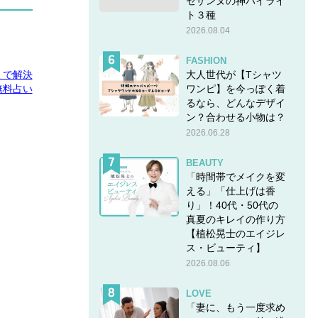
セザンヌの神ハイライ
ト３種
2026.08.04
FASHION
大人世代が【Tシャツ
E」で解決
ワンピ】を今っぽく着
無料占い
るなら、どんなデザイ
ン？合わせる小物は？
2026.06.28
BEAUTY
「時間帯でメイクを変
える」「仕上げは香
り」！40代・50代の
真夏のキレイの作り方
【植松晃士のエイジレ
ス・ビューティ】
2026.08.06
LOVE
「妻に、もう一度求め