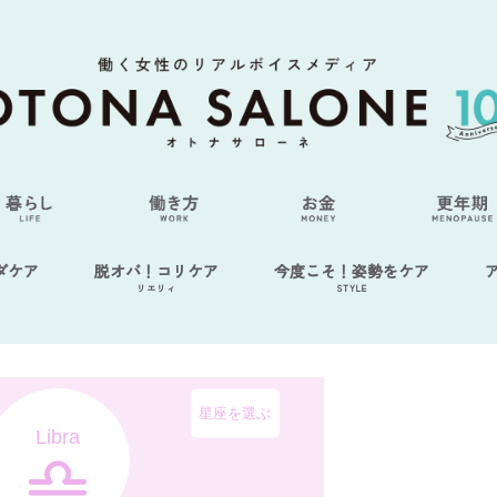
ダケア
脱オバ！コリケア
今度こそ！姿勢をケア
リエリィ
STYLE
星座を選ぶ
Libra