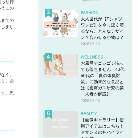
誤った行
いうこの
FASHION
大人世代が【Tシャツ
れまでの
ワンピ】を今っぽく着
をしまし
るなら、どんなデザイ
ン？合わせる小物は？
2026.06.28
WELLNESS
お風呂でゴシゴシ洗っ
ても落ちません！40代
がなく、
50代の「夏の体臭対
たり、あ
策」に効果的な食品と
は【皮膚ガス研究の第
ます。思
一人者が解説】
2026.08.06
BEAUTY
【画像ギャラリー】使
用アイテムはこちら！
セザンヌの神ハイライ