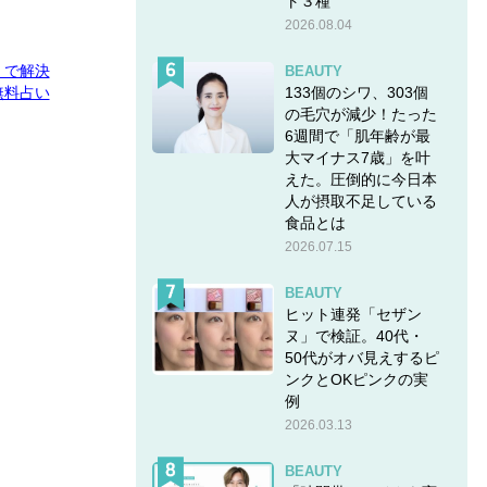
ト３種
2026.08.04
E」で解決
BEAUTY
133個のシワ、303個
無料占い
の毛穴が減少！たった
6週間で「肌年齢が最
大マイナス7歳」を叶
えた。圧倒的に今日本
人が摂取不足している
食品とは
2026.07.15
BEAUTY
ヒット連発「セザン
ヌ」で検証。40代・
50代がオバ見えするピ
ンクとOKピンクの実
例
2026.03.13
BEAUTY