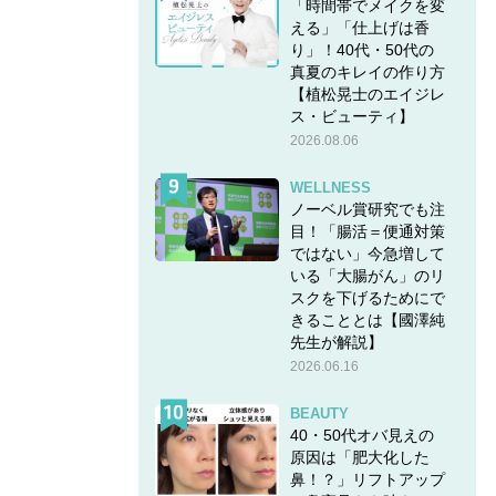
「時間帯でメイクを変
える」「仕上げは香
り」！40代・50代の
真夏のキレイの作り方
【植松晃士のエイジレ
ス・ビューティ】
2026.08.06
WELLNESS
ノーベル賞研究でも注
目！「腸活＝便通対策
ではない」今急増して
いる「大腸がん」のリ
スクを下げるためにで
きることとは【國澤純
先生が解説】
2026.06.16
BEAUTY
40・50代オバ見えの
原因は「肥大化した
鼻！？」リフトアップ