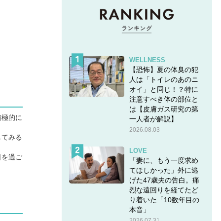
WELLNESS
【恐怖】夏の体臭の犯
人は「トイレのあのニ
オイ」と同じ！？特に
注意すべき体の部位と
は【皮膚ガス研究の第
積極的に
一人者が解説】
2026.08.03
してみる
LOVE
日を過ご
「妻に、もう一度求め
てほしかった」外に逃
げた47歳夫の告白。痛
烈な遠回りを経てたど
り着いた「10数年目の
本音」
2026.07.31