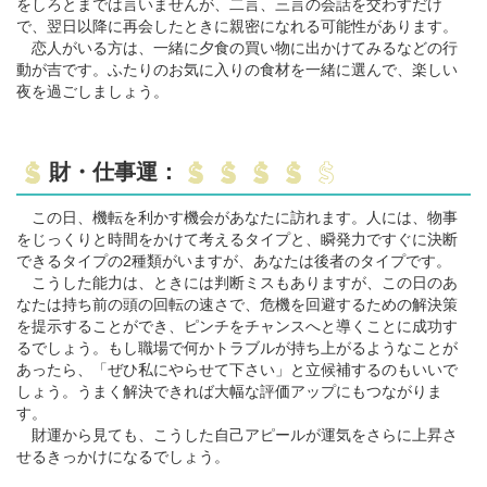
をしろとまでは言いませんが、二言、三言の会話を交わすだけ
で、翌日以降に再会したときに親密になれる可能性があります。
恋人がいる方は、一緒に夕食の買い物に出かけてみるなどの行
動が吉です。ふたりのお気に入りの食材を一緒に選んで、楽しい
夜を過ごしましょう。
財・仕事運：
この日、機転を利かす機会があなたに訪れます。人には、物事
をじっくりと時間をかけて考えるタイプと、瞬発力ですぐに決断
できるタイプの2種類がいますが、あなたは後者のタイプです。
こうした能力は、ときには判断ミスもありますが、この日のあ
なたは持ち前の頭の回転の速さで、危機を回避するための解決策
を提示することができ、ピンチをチャンスへと導くことに成功す
るでしょう。もし職場で何かトラブルが持ち上がるようなことが
あったら、「ぜひ私にやらせて下さい」と立候補するのもいいで
しょう。うまく解決できれば大幅な評価アップにもつながりま
す。
財運から見ても、こうした自己アピールが運気をさらに上昇さ
せるきっかけになるでしょう。