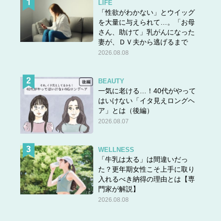
LIFE
「性欲がわかない」とウイッグ
を大量に与えられて…。「お母
さん、助けて」乳がんになった
妻が、ＤＶ夫から逃げるまで
2026.08.08
BEAUTY
一気に老ける…！40代がやって
はいけない「イタ見えロングヘ
ア」とは（後編）
2026.08.07
WELLNESS
「牛乳は太る」は間違いだっ
た？更年期女性こそ上手に取り
入れるべき納得の理由とは【専
門家が解説】
2026.08.08