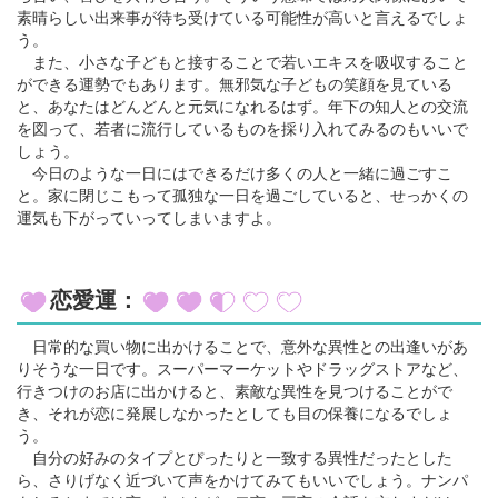
素晴らしい出来事が待ち受けている可能性が高いと言えるでしょ
う。
また、小さな子どもと接することで若いエキスを吸収すること
ができる運勢でもあります。無邪気な子どもの笑顔を見ている
と、あなたはどんどんと元気になれるはず。年下の知人との交流
を図って、若者に流行しているものを採り入れてみるのもいいで
しょう。
今日のような一日にはできるだけ多くの人と一緒に過ごすこ
と。家に閉じこもって孤独な一日を過ごしていると、せっかくの
運気も下がっていってしまいますよ。
恋愛運：
日常的な買い物に出かけることで、意外な異性との出逢いがあ
りそうな一日です。スーパーマーケットやドラッグストアなど、
行きつけのお店に出かけると、素敵な異性を見つけることがで
き、それが恋に発展しなかったとしても目の保養になるでしょ
う。
自分の好みのタイプとぴったりと一致する異性だったとした
ら、さりげなく近づいて声をかけてみてもいいでしょう。ナンパ