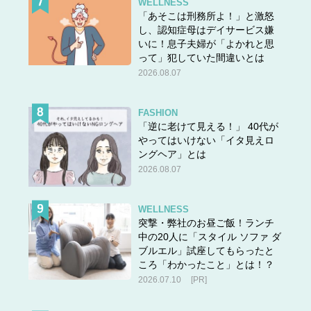
WELLNESS
「あそこは刑務所よ！」と激怒
し、認知症母はデイサービス嫌
いに！息子夫婦が「よかれと思
って」犯していた間違いとは
2026.08.07
FASHION
「逆に老けて見える！」 40代が
やってはいけない「イタ見えロ
ングヘア」とは
2026.08.07
WELLNESS
突撃・弊社のお昼ご飯！ランチ
中の20人に「スタイル ソファ ダ
ブルエル」試座してもらったと
ころ「わかったこと」とは！？
2026.07.10
[PR]