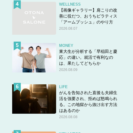
WELLNESS
【画像ギャラリー】肩こりの改
善に役だつ、おうちピラティス
「アームプッシュ」のやり方
2026.08.07
MONEY
東大生が分析する「早稲田と慶
応」の違い。就活で有利なの
は、果たしてどちらか
2026.08.09
LIFE
がんを告知された直後も夫婦生
活を強要され、拒めば怒鳴られ
る。この地獄から抜け出す方法
はあるのか
2026.08.08