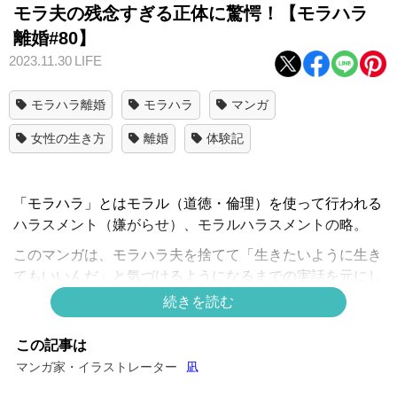
モラ夫の残念すぎる正体に驚愕！【モラハラ
離婚#80】
2023.11.30
LIFE
モラハラ離婚
モラハラ
マンガ
女性の生き方
離婚
体験記
「モラハラ」とはモラル（道徳・倫理）を使って行われる
ハラスメント（嫌がらせ）、モラルハラスメントの略。
このマンガは、モラハラ夫を捨てて「生きたいように生き
てもいいんだ」と気づけるようになるまでの実話を元にし
て描きました。
続きを読む
過去を振り返ることに恐怖やためらいもありましたが、同
この記事は
じような経験をした方や、今まさに悩んでいる方を間接的
マンガ家・イラストレーター
凪
に助けるきっかけになれたら…心からそう願いながらお届
けします。