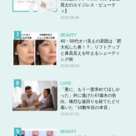
晃士のエイジレス・ビューテ
ィ】
2026.08.06
BEAUTY
40・50代オバ見えの原因は「肥
大化した鼻！？」リフトアップ
と鼻高見えを叶えるシェーディ
ング術
2026.08.04
LOVE
「妻に、もう一度求めてほしか
った」外に逃げた47歳夫の告
白。痛烈な遠回りを経てたどり
着いた「10数年目の本音」
2026.07.31
BEAUTY