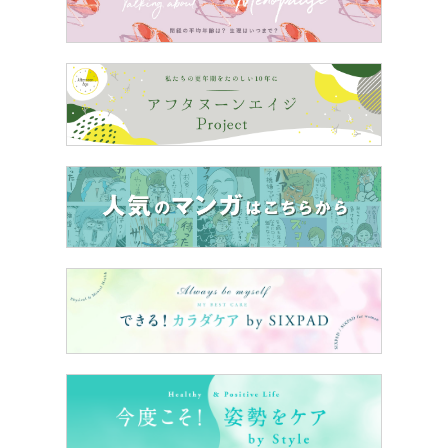
スポンサーリンク
※このマンガは実体験を元にしたフィクションです
▶▶
【つづき】「泣かせるな！うるさい！」子どもの夜泣
きに怒鳴る夫。あなたの声のほうがうるさいよ
（12/6
22:00公開）
＜＜
【前の話】「自分勝手なのはどっちだよ！モラハラが
さらに悪化した、まさかのきっかけとは？」
▶
このマンガを１話からイッキ読み
オトナサローネで連載していた睡眠マンガが電子書籍にな
りました！