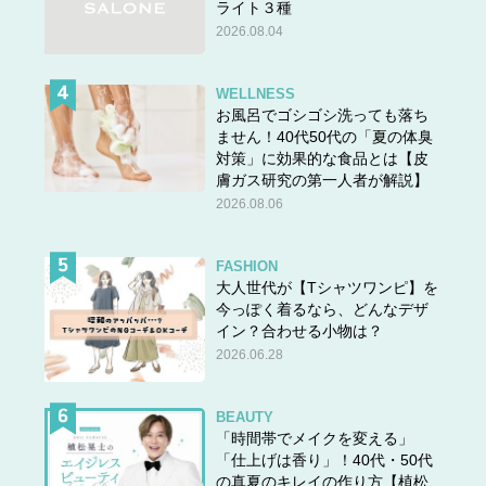
ライト３種
2026.08.04
スポンサーリンク
WELLNESS
お風呂でゴシゴシ洗っても落ち
ません！40代50代の「夏の体臭
対策」に効果的な食品とは【皮
膚ガス研究の第一人者が解説】
2026.08.06
FASHION
大人世代が【Tシャツワンピ】を
今っぽく着るなら、どんなデザ
イン？合わせる小物は？
2026.06.28
BEAUTY
「時間帯でメイクを変える」
「仕上げは香り」！40代・50代
の真夏のキレイの作り方【植松