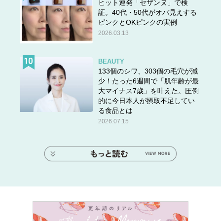
ヒット連発「セザンヌ」で検
証。40代・50代がオバ見えする
ピンクとOKピンクの実例
2026.03.13
BEAUTY
133個のシワ、303個の毛穴が減
少！たった6週間で「肌年齢が最
大マイナス7歳」を叶えた。圧倒
的に今日本人が摂取不足してい
る食品とは
2026.07.15