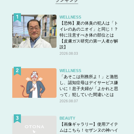
WELLNESS
【恐怖】夏の体臭の犯人は「ト
イレのあのニオイ」と同じ！？
特に注意すべき体の部位とは
【皮膚ガス研究の第一人者が解
説】
2026.08.03
WELLNESS
「あそこは刑務所よ！」と激怒
し、認知症母はデイサービス嫌
いに！息子夫婦が「よかれと思
って」犯していた間違いとは
2026.08.07
BEAUTY
【画像ギャラリー】使用アイテ
ムはこちら！セザンヌの神ハイ