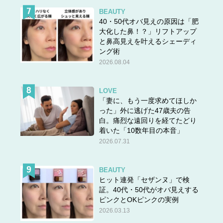
BEAUTY
40・50代オバ見えの原因は「肥
大化した鼻！？」リフトアップ
と鼻高見えを叶えるシェーディ
ング術
2026.08.04
LOVE
「妻に、もう一度求めてほしか
った」外に逃げた47歳夫の告
白。痛烈な遠回りを経てたどり
着いた「10数年目の本音」
2026.07.31
BEAUTY
ヒット連発「セザンヌ」で検
証。40代・50代がオバ見えする
ピンクとOKピンクの実例
2026.03.13