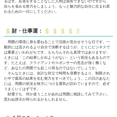
るはず。反省をすることなしに人間は成長できないのですから、
自らを省みる努力をしましょう。もっと魅力的な自分に生まれ変
わるための一日にしてください。
財・仕事運：
周囲の環境に身を委ねることで活路が見出せそうな日です。一
般的には流されるより自分で決断するほうが、とくにビジネスで
は重要といわれがちです。もちろんそれも真理ではありますが、
ときには「この結果しか出ようがない」という状況もあるもので
す。たとえば、クライアントやスポンサーの意志が強く働くな
ど、あなたの周囲でも起こり得るのではないでしょうか。
そんなときには、余計な対立で時間を浪費するより、制限され
た中で最高の結果を生む努力をすべきでしょう。この日のあなた
には、周囲の状況を味方につける運気が訪れていますので、必ず
うまくいくはずです。
財運でも、何か迷うことがあれば周囲に相談してみて下さい。
思わぬ啓示が得られるかもしれません。