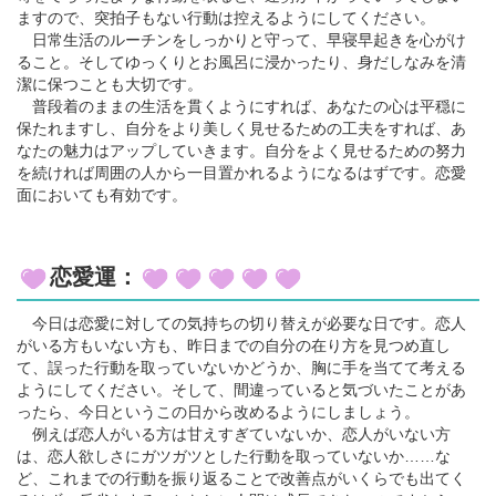
ますので、突拍子もない行動は控えるようにしてください。
日常生活のルーチンをしっかりと守って、早寝早起きを心がけ
ること。そしてゆっくりとお風呂に浸かったり、身だしなみを清
潔に保つことも大切です。
普段着のままの生活を貫くようにすれば、あなたの心は平穏に
保たれますし、自分をより美しく見せるための工夫をすれば、あ
なたの魅力はアップしていきます。自分をよく見せるための努力
を続ければ周囲の人から一目置かれるようになるはずです。恋愛
面においても有効です。
恋愛運：
今日は恋愛に対しての気持ちの切り替えが必要な日です。恋人
がいる方もいない方も、昨日までの自分の在り方を見つめ直し
て、誤った行動を取っていないかどうか、胸に手を当てて考える
ようにしてください。そして、間違っていると気づいたことがあ
ったら、今日というこの日から改めるようにしましょう。
例えば恋人がいる方は甘えすぎていないか、恋人がいない方
は、恋人欲しさにガツガツとした行動を取っていないか……な
ど、これまでの行動を振り返ることで改善点がいくらでも出てく