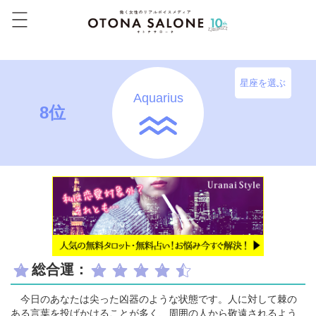
星座を選ぶ
Aquarius
8位
総合運：
今日のあなたは尖った凶器のような状態です。人に対して棘の
ある言葉を投げかけることが多く、周囲の人から敬遠されるよう