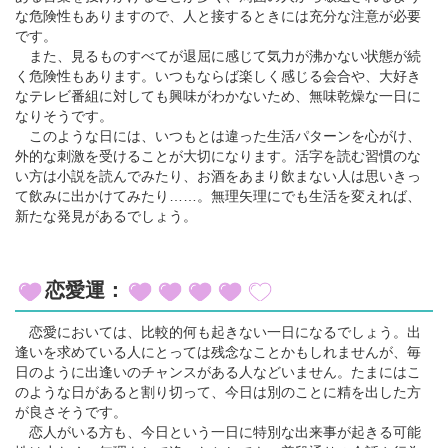
な危険性もありますので、人と接するときには充分な注意が必要
です。
また、見るものすべてが退屈に感じて気力が沸かない状態が続
く危険性もあります。いつもならば楽しく感じる会合や、大好き
なテレビ番組に対しても興味がわかないため、無味乾燥な一日に
なりそうです。
このような日には、いつもとは違った生活パターンを心がけ、
外的な刺激を受けることが大切になります。活字を読む習慣のな
い方は小説を読んでみたり、お酒をあまり飲まない人は思いきっ
て飲みに出かけてみたり……。無理矢理にでも生活を変えれば、
新たな発見があるでしょう。
恋愛運：
恋愛においては、比較的何も起きない一日になるでしょう。出
逢いを求めている人にとっては残念なことかもしれませんが、毎
日のように出逢いのチャンスがある人などいません。たまにはこ
のような日があると割り切って、今日は別のことに精を出した方
が良さそうです。
恋人がいる方も、今日という一日に特別な出来事が起きる可能