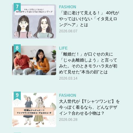
FASHION
「逆に老けて見える！」 40代が
やってはいけない「イタ見えロ
ングヘア」とは
2026.08.07
LIFE
「離婚だ！」が口ぐせの夫に
「じゃあ離婚しよう」と言って
みた。そのときモラハラ夫が初
めて見せた“本当の顔”とは
2026.03.14
FASHION
大人世代が【Tシャツワンピ】を
今っぽく着るなら、どんなデザ
イン？合わせる小物は？
2026.06.28