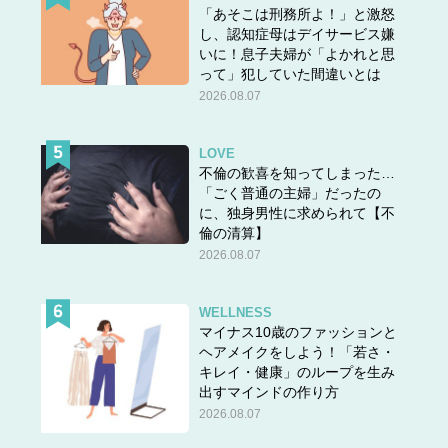
「あそこは刑務所よ！」と激怒
し、認知症母はデイサービス嫌
いに！息子夫婦が「よかれと思
って」犯していた間違いとは
2026.08.07
LOVE
不倫の歓喜を知ってしまった…
「ごく普通の主婦」だったの
に、独身男性に求められて【不
倫の清算】
2026.08.07
WELLNESS
マイナス10歳のファッションと
ヘアメイクをしよう！「若さ・
キレイ・健康」のループを生み
出すマインドの作り方
2026.08.07