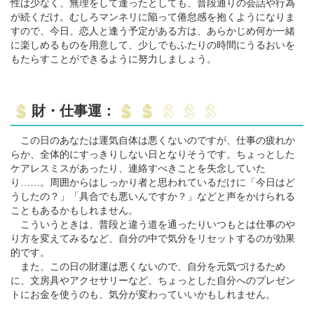
性は少なく、無理をして逢ったとしても、普段通りの会話や行為
が続くだけ。むしろマンネリに陥って倦怠感を抱くようになりま
すので、今日、恋人と逢う予定がある方は、あらかじめ何か一緒
に楽しめるものを用意して、少しでもふたりの時間にうるおいを
もたらすことができるように努力しましょう。
財・仕事運：
この日のあなたは運気自体は悪くないのですが、仕事の疲れか
らか、全体的にすっきりしない日となりそうです。ちょっとした
ケアレスミスがあったり、連絡すべきことを失念していた
り……。周囲からはしっかり者と思われているだけに「今日はど
うしたの？」「具合でも悪いんですか？」などと声をかけられる
こともあるかもしれません。
こういうときは、普段と違う道を通ったりいつもとは仕事のや
り方を変えてみるなど、自分の中で気分をリセットするのが効果
的です。
また、この日の財運は悪くないので、自分を元気づけるため
に、文房具やアクセサリーなど、ちょっとした自分へのプレゼン
トにお金を使うのも、気分が変わっていいかもしれません。