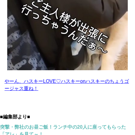
やーん、ハスキーLOVE♡ハスキーonハスキーのちょうゴ
ージャス重ね！
■編集部より■
突撃・弊社のお昼ご飯！ランチ中の20人に座ってもらった
「アレ」を見て～！