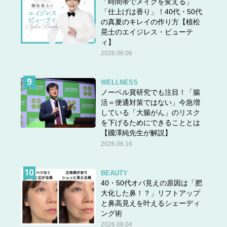
「時間帯でメイクを変える」
「仕上げは香り」！40代・50代
の真夏のキレイの作り方【植松
晃士のエイジレス・ビューテ
ィ】
2026.08.06
WELLNESS
ノーベル賞研究でも注目！「腸
活＝便通対策ではない」今急増
している「大腸がん」のリスク
を下げるためにできることとは
【國澤純先生が解説】
2026.06.16
BEAUTY
40・50代オバ見えの原因は「肥
大化した鼻！？」リフトアップ
と鼻高見えを叶えるシェーディ
ング術
2026.08.04