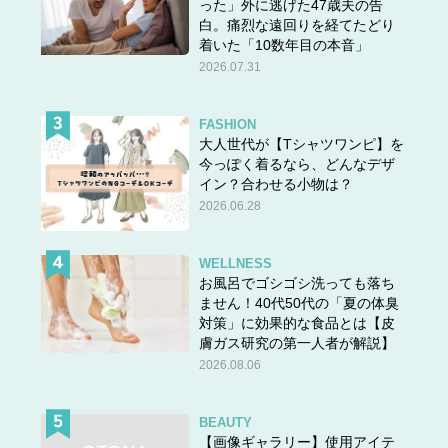
った」外に逃げた47歳夫の告
白。痛烈な遠回りを経てたどり
着いた「10数年目の本音」
2026.07.31
FASHION
大人世代が【Tシャツワンピ】を
今っぽく着るなら、どんなデザ
イン？合わせる小物は？
2026.06.28
WELLNESS
お風呂でゴシゴシ洗っても落ち
ません！40代50代の「夏の体臭
対策」に効果的な食品とは【皮
膚ガス研究の第一人者が解説】
2026.08.06
BEAUTY
【画像ギャラリー】使用アイテ