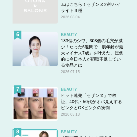
ムはこちら！セザンヌの神ハイ
ライト３種
2026.08.04
BEAUTY
133個のシワ、303個の毛穴が減
少！たった6週間で「肌年齢が最
大マイナス7歳」を叶えた。圧倒
的に今日本人が摂取不足してい
る食品とは
2026.07.15
BEAUTY
ヒット連発「セザンヌ」で検
証。40代・50代がオバ見えする
ピンクとOKピンクの実例
2026.03.13
BEAUTY