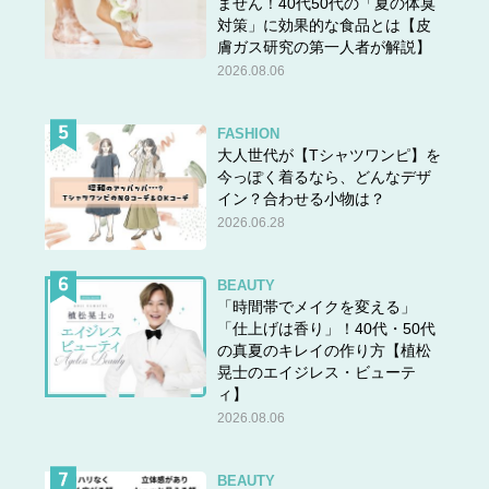
ません！40代50代の「夏の体臭
対策」に効果的な食品とは【皮
膚ガス研究の第一人者が解説】
2026.08.06
FASHION
大人世代が【Tシャツワンピ】を
今っぽく着るなら、どんなデザ
イン？合わせる小物は？
2026.06.28
BEAUTY
「時間帯でメイクを変える」
「仕上げは香り」！40代・50代
の真夏のキレイの作り方【植松
晃士のエイジレス・ビューテ
ィ】
2026.08.06
BEAUTY