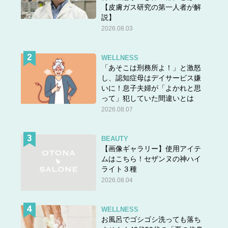
【皮膚ガス研究の第一人者が解
説】
2026.08.03
WELLNESS
「あそこは刑務所よ！」と激怒
し、認知症母はデイサービス嫌
いに！息子夫婦が「よかれと思
って」犯していた間違いとは
2026.08.07
BEAUTY
【画像ギャラリー】使用アイテ
ムはこちら！セザンヌの神ハイ
ライト３種
2026.08.04
WELLNESS
お風呂でゴシゴシ洗っても落ち