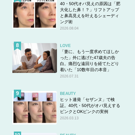
40・50代オバ見えの原因は「肥
大化した鼻！？」リフトアップ
と鼻高見えを叶えるシェーディ
ング術
2026.08.04
LOVE
「妻に、もう一度求めてほしか
った」外に逃げた47歳夫の告
白。痛烈な遠回りを経てたどり
着いた「10数年目の本音」
2026.07.31
BEAUTY
ヒット連発「セザンヌ」で検
証。40代・50代がオバ見えする
ピンクとOKピンクの実例
2026.03.13