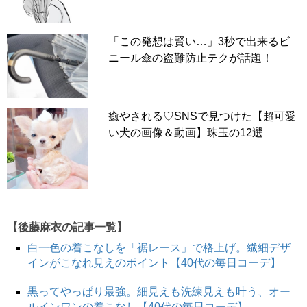
「この発想は賢い…」3秒で出来るビ
ニール傘の盗難防止テクが話題！
癒やされる♡SNSで見つけた【超可愛
い犬の画像＆動画】珠玉の12選
【後藤麻衣の記事一覧】
白一色の着こなしを「裾レース」で格上げ。繊細デザ
インがこなれ見えのポイント【40代の毎日コーデ】
黒ってやっぱり最強。細見えも洗練見えも叶う、オー
ルインワンの着こなし【40代の毎日コーデ】