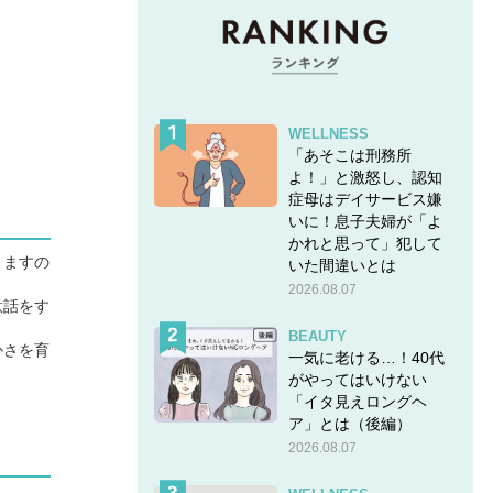
WELLNESS
「あそこは刑務所
よ！」と激怒し、認知
症母はデイサービス嫌
いに！息子夫婦が「よ
かれと思って」犯して
りますの
いた間違いとは
2026.08.07
駄話をす
BEAUTY
かさを育
一気に老ける…！40代
がやってはいけない
「イタ見えロングヘ
ア」とは（後編）
2026.08.07