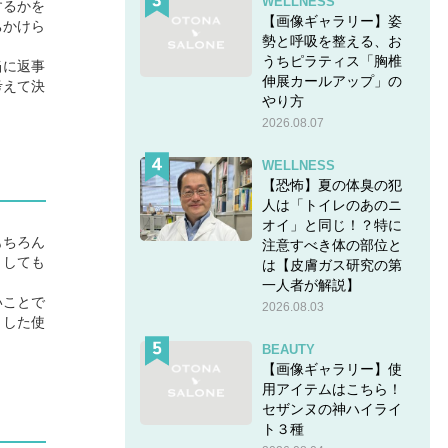
WELLNESS
するかを
【画像ギャラリー】姿
ちかけら
勢と呼吸を整える、お
うちピラティス「胸椎
当に返事
伸展カールアップ」の
考えて決
やり方
2026.08.07
WELLNESS
【恐怖】夏の体臭の犯
人は「トイレのあのニ
オイ」と同じ！？特に
もちろん
注意すべき体の部位と
うしても
は【皮膚ガス研究の第
一人者が解説】
いことで
2026.08.03
うした使
BEAUTY
【画像ギャラリー】使
用アイテムはこちら！
セザンヌの神ハイライ
ト３種