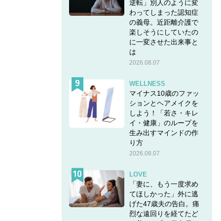
逆転」別人のように変
わってしまった認知症
の義母。近距離介護で
楽しそうにしていたの
に一変させた出来事と
は
2026.08.07
WELLNESS
マイナス10歳のファッ
ションとヘアメイクを
しよう！「若さ・キレ
イ・健康」のループを
生み出すマインドの作
り方
2026.08.07
LOVE
「妻に、もう一度求め
てほしかった」外に逃
げた47歳夫の告白。痛
烈な遠回りを経てたど