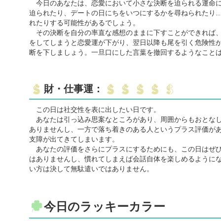
今日のあなたは、恋愛において小さな決断を迫られる運命に
迫られたり、デートの日にちをいつにするかを尋ねられたり
れたりする可能性があるでしょう。
その決断を自分の率直な感想のままに下すことができれば、
をしてしまうと恋愛運が下がり、翌日以降も尾を引く危険性
断を下しましょう。一旦口にした言葉を撤回するようなこと
財・仕事運：
この日は社交性を表に出したい日です。
あなたは引っ込み思案なところがあり、周囲からもおとなし
ありませんし、一方で落ち着きのある人というプラス評価が
支障が出てきてしまいます。
あなたの評価をさらにプラスにするためにも、この日はぜひ
はありませんし、慣れてしまえば会話自体を楽しめるように
い方は決して無駄遣いではありません。
今日のラッキーカラー