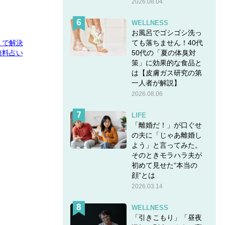
2026.08.04
WELLNESS
お風呂でゴシゴシ洗っ
ても落ちません！40代
E」で解決
50代の「夏の体臭対
無料占い
策」に効果的な食品と
は【皮膚ガス研究の第
一人者が解説】
2026.08.06
LIFE
「離婚だ！」が口ぐせ
の夫に「じゃあ離婚し
よう」と言ってみた。
そのときモラハラ夫が
初めて見せた“本当の
顔”とは
2026.03.14
WELLNESS
「引きこもり」「昼夜