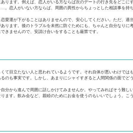
あります。例えば、恋人がいる方ならば次のデートの行き先をどこに
……。恋人がいない方ならば、周囲の異性からちょっとした相談事を持
恋愛運が下がることはありませんので、安心してください。ただ、適
があります。後のトラブルを未然に防ぐためにも、ちゃんと自分なりに
はできませんので、安請け合いをすることも厳禁です。
くて目立たない人と思われているようです。それ自体が悪いわけでは
あるのも事実です。しかし、あまりにシャイすぎると人間関係の面でど
自分から進んで周囲に話しかけてみませんか。やってみればそう難し
なります。飲み会など、親睦のためにお金を使うのもいいでしょう。こ