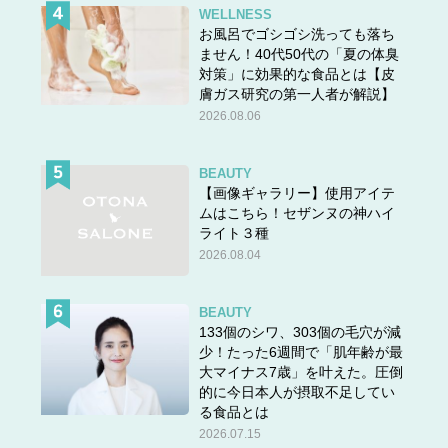
WELLNESS
お風呂でゴシゴシ洗っても落ち
ません！40代50代の「夏の体臭
対策」に効果的な食品とは【皮
膚ガス研究の第一人者が解説】
2026.08.06
BEAUTY
【画像ギャラリー】使用アイテ
ムはこちら！セザンヌの神ハイ
ライト３種
2026.08.04
BEAUTY
133個のシワ、303個の毛穴が減
少！たった6週間で「肌年齢が最
大マイナス7歳」を叶えた。圧倒
的に今日本人が摂取不足してい
る食品とは
2026.07.15