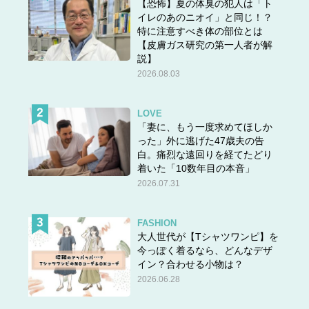
【恐怖】夏の体臭の犯人は「ト
イレのあのニオイ」と同じ！？
特に注意すべき体の部位とは
【皮膚ガス研究の第一人者が解
説】
2026.08.03
LOVE
「妻に、もう一度求めてほしか
った」外に逃げた47歳夫の告
白。痛烈な遠回りを経てたどり
着いた「10数年目の本音」
2026.07.31
FASHION
大人世代が【Tシャツワンピ】を
今っぽく着るなら、どんなデザ
イン？合わせる小物は？
2026.06.28