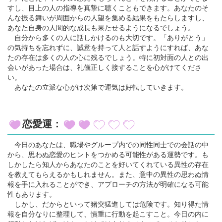
すし、目上の人の指導を真摯に聴くこともできます。あなたのそ
んな振る舞いが周囲からの人望を集める結果をもたらしますし、
あなた自身の人間的な成長も果たせるようになるでしょう。
自分から多くの人に話しかけるのも大切です。「ありがとう」
の気持ちを忘れずに、誠意を持って人と話すようにすれば、あな
たの存在は多くの人の心に残るでしょう。特に初対面の人との出
会いがあった場合は、礼儀正しく接することを心がけてくださ
い。
あなたの立派な心がけ次第で運気は好転していきます。
恋愛運：
今日のあなたは、職場やグループ内での同性同士での会話の中
から、思わぬ恋愛のヒントをつかめる可能性がある運勢です。も
しかしたら知人からあなたのことを好いてくれている異性の存在
を教えてもらえるかもしれません。また、意中の異性の思わぬ情
報を手に入れることができ、アプローチの方法が明確になる可能
性もあります。
しかし、だからといって猪突猛進しては危険です。知り得た情
報を自分なりに整理して、慎重に行動を起こすこと。今日の内に