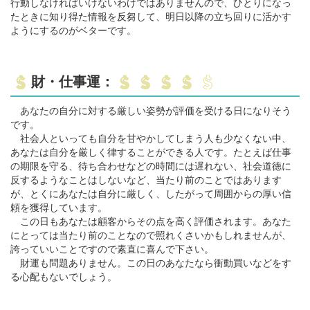
行動しなければいけないわけではありませんので、ひとりになっ
たときに知り得た情報を反芻して、明日以降の立ち回りに活かす
ようにするのがベターです。
財・仕事運：
あなたの自分に対する厳しい姿勢が評価を受ける日になりそう
です。
社会人といっても自分を甘やかしてしまう人も少なくない中、
あなたは自分を厳しく律することができる人です。たとえば仕事
の期限を守る、待ち合わせなどの時間には遅れない、社会道徳に
反するようなことはしないなど、当たり前のことではあります
が、とくにあなたは自分に厳しく、したがって周囲からの厚い信
頼を獲得しています。
この日もあなたは顧客からその点を高く評価されます。あなた
にとっては当たり前のことなので照れくさいかもしれませんが、
誇っていいことですので素直に喜んで下さい。
財運も問題ありません。この日のあなたなら衝動買いなどをす
る心配もないでしょう。