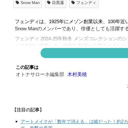
Snow Man
目黒蓮
フェンディ
フェンディは、1925年にメゾン創業以来、100
Snow Manのメンバーであり、俳優としても活躍す
フェンディ 2024-25年秋冬 メンズコレクショ
ノでの旅に密着した、特別な動画が公開されました
この記事は
目黒 蓮、フェンディをまとい、ミ
オトナサローネ編集部
木村美穂
【注目の記事】
アートメイクが「数年で消える」は嘘だった！約2