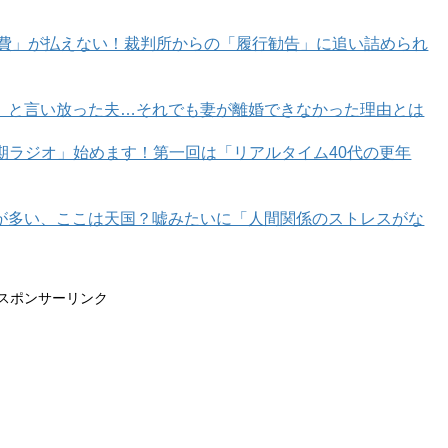
育費」が払えない！裁判所からの「履行勧告」に追い詰められ
」と言い放った夫…それでも妻が離婚できなかった理由とは
年期ラジオ」始めます！第一回は「リアルタイム40代の更年
03,500円、’SHOES’ 173,800円、’NECKLACE’ 55,000円、’RING（右手）’47,300円、’RING（
 【画像右】FENDI – ’JACKET’ 392,700円、’TROUSERS’ 277,200円、’BAG’ 34
T’ 115,500円（発売済み）
が多い、ここは天国？嘘みたいに「人間関係のストレスがな
レクションより、仮縫いステッチのモチーフがユニークにあし
スポンサーリンク
イコンバッグ「ピーカブー アイシーユー エックスクロス
に、最新ファッションショーをフロントローで鑑賞したのち、バックス
ディレクター シルヴィア・フェンディ（Silvia Ventu
が映えるデニムセットアップに「フェンディ キヨード（FEN
新ルックを纏い、フェンディの旗艦店「フェンディ ミラノ 