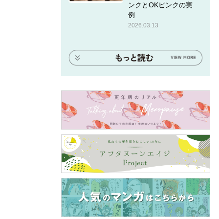
ンクとOKピンクの実
例
自分で
2026.03.13
では、
ィでし
ディの
からフ
いつか
サダー
けでは
ていき
公開