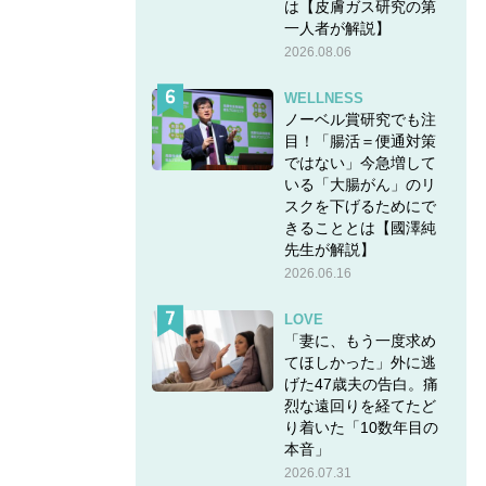
は【皮膚ガス研究の第
一人者が解説】
2026.08.06
WELLNESS
ノーベル賞研究でも注
目！「腸活＝便通対策
ではない」今急増して
左手）’
いる「大腸がん」のリ
1,000円
スクを下げるためにで
きることとは【國澤純
先生が解説】
2026.06.16
らわれ
LOVE
「妻に、もう一度求め
テージ
てほしかった」外に逃
げた47歳夫の告白。痛
rini
烈な遠回りを経てたど
り着いた「10数年目の
本音」
DI
2026.07.31
モンテナ