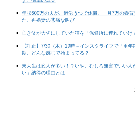
す、衝撃の真実
年収600万の夫が、過労うつで休職。「月7万の養
た、再婚妻の悲痛な叫び
亡き父が大切にしていた猫を「保健所に連れていけ
【訂正】7/30（木）19時～インスタライブで「更
【画像左】FENDI –’JACKET’ 485,100円、’VEST’ 392,700円、’TROUSERS’ 2
期、どんな感じで始まってる？」
53,900円（すべて発売済み）、’BAG’ 489,500円（3月中旬発売予定）※BAGは素材変更あり
（すべて3月中旬発売予定）、‘SHOES’ 134,200円（4月上旬発売予定）、’T-SHIR
東大生は変人が多い！？いや、むしろ無害でいい人
い」納得の理由とは
目黒さんは、フェンディ 2024年春夏 メンズコ
たネイビーのセットアップに身を包み、メゾンのア
（Peekaboo ISeeU XCross）」ととも
ではアクセサリーおよびメンズウェアのアーティスティック 
Fendi）と対面しました。
その後、ミラノ市内では「FF」ロゴの刺繍モチーフ
Chiodo）」のメッセンジャーバッグを合わせた最