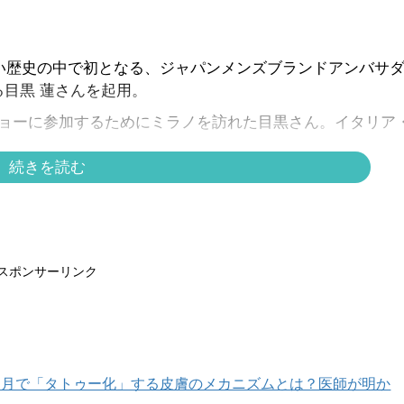
年近い歴史の中で初となる、ジャパンメンズブランドアンバサ
る目黒 蓮さんを起用。
ンのショーに参加するためにミラノを訪れた目黒さん。イタリア
。
続きを読む
ラノを堪能
スポンサーリンク
カ月で「タトゥー化」する皮膚のメカニズムとは？医師が明か