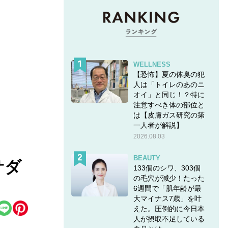
WELLNESS
【恐怖】夏の体臭の犯
人は「トイレのあのニ
オイ」と同じ！？特に
注意すべき体の部位と
は【皮膚ガス研究の第
一人者が解説】
2026.08.03
BEAUTY
サダ
133個のシワ、303個
の毛穴が減少！たった
6週間で「肌年齢が最
大マイナス7歳」を叶
えた。圧倒的に今日本
人が摂取不足している