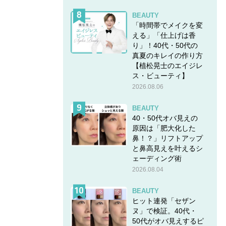
れた
BEAUTY
「時間帯でメイクを変
える」「仕上げは香
-mens-
り」！40代・50代の
真夏のキレイの作り方
【植松晃士のエイジレ
ス・ビューティ】
2026.08.06
BEAUTY
40・50代オバ見えの
原因は「肥大化した
鼻！？」リフトアップ
と鼻高見えを叶えるシ
ェーディング術
2026.08.04
BEAUTY
ヒット連発「セザン
ヌ」で検証。40代・
50代がオバ見えするピ