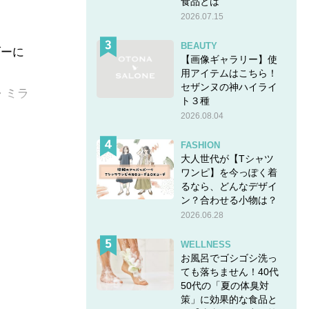
食品とは
2026.07.15
BEAUTY
ダーに
【画像ギャラリー】使
用アイテムはこちら！
セザンヌの神ハイライ
・ミラ
ト３種
2026.08.04
FASHION
大人世代が【Tシャツ
ワンピ】を今っぽく着
るなら、どんなデザイ
ン？合わせる小物は？
2026.06.28
WELLNESS
お風呂でゴシゴシ洗っ
ても落ちません！40代
50代の「夏の体臭対
策」に効果的な食品と