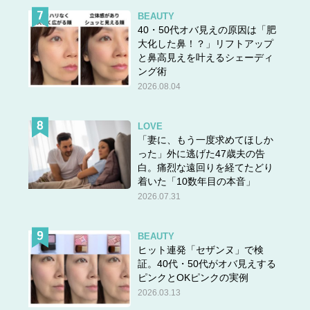
BEAUTY
40・50代オバ見えの原因は「肥
大化した鼻！？」リフトアップ
と鼻高見えを叶えるシェーディ
ング術
2026.08.04
LOVE
「妻に、もう一度求めてほしか
った」外に逃げた47歳夫の告
白。痛烈な遠回りを経てたどり
着いた「10数年目の本音」
2026.07.31
BEAUTY
ヒット連発「セザンヌ」で検
証。40代・50代がオバ見えする
ピンクとOKピンクの実例
2026.03.13