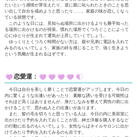
たいという感情が芽生えたり、逆に親に叱られたときのことを思
い出して自分を戒めようと思ったり……。家庭の味が恋しくなっ
ている状態です。
このような日には、見知らぬ場所に出かけるよりも勝手知った
る場所に出かけるのが得策。慣れた場所でくつろぐことによって
心にゆとりが生まれて運気が上昇していくでしょう。
ゆっくりとくつろぐ時間がない方は、親や兄弟に電話を入れて
みるのもいいでしょう。家族の絆を感じることで、強く生きよう
という気概が生まれるはずです。
恋愛運：
今日は自分を美しく磨くことで恋愛運がアップします。今日の
内に驚くような出逢いがあったり、素敵な誘いを受ける可能性は
それほど高くはありませんが、身だしなみを整えて異性の前に出
かけることで、思わぬ人との出逢いがあります。
また、髪の毛を切ろうと思っている人は、今日の内に美容室に
出かけたり予約を入れておくことが吉。紳士洋服を購入するなど
の行動に出るのもいいでしょう。女性ならばネイルサロンに出か
けてみたり予約を入れてみるのも吉です。