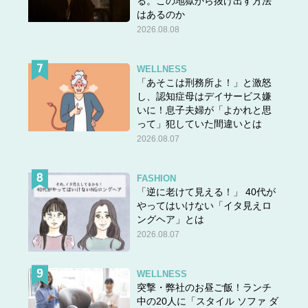
る。この地獄から抜け出す方法
はあるのか
2026.08.08
WELLNESS
「あそこは刑務所よ！」と激怒
し、認知症母はデイサービス嫌
いに！息子夫婦が「よかれと思
って」犯していた間違いとは
2026.08.07
FASHION
「逆に老けて見える！」 40代が
やってはいけない「イタ見えロ
ングヘア」とは
2026.08.07
WELLNESS
突撃・弊社のお昼ご飯！ランチ
中の20人に「スタイル ソファ ダ