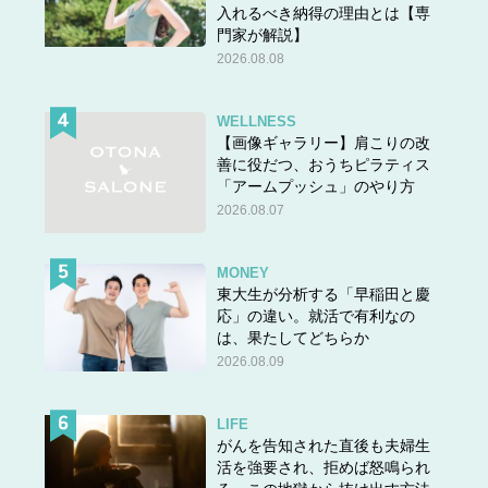
入れるべき納得の理由とは【専
門家が解説】
2026.08.08
WELLNESS
【画像ギャラリー】肩こりの改
善に役だつ、おうちピラティス
「アームプッシュ」のやり方
2026.08.07
MONEY
東大生が分析する「早稲田と慶
応」の違い。就活で有利なの
は、果たしてどちらか
2026.08.09
LIFE
がんを告知された直後も夫婦生
活を強要され、拒めば怒鳴られ