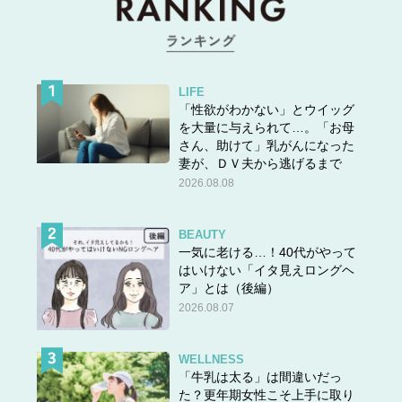
LIFE
「性欲がわかない」とウイッグ
を大量に与えられて…。「お母
さん、助けて」乳がんになった
妻が、ＤＶ夫から逃げるまで
2026.08.08
BEAUTY
一気に老ける…！40代がやって
はいけない「イタ見えロングヘ
ア」とは（後編）
2026.08.07
WELLNESS
「牛乳は太る」は間違いだっ
た？更年期女性こそ上手に取り