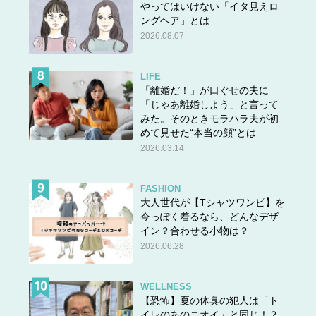
やってはいけない「イタ見えロ
ングヘア」とは
2026.08.07
LIFE
「離婚だ！」が口ぐせの夫に
「じゃあ離婚しよう」と言って
みた。そのときモラハラ夫が初
めて見せた“本当の顔”とは
2026.03.14
FASHION
大人世代が【Tシャツワンピ】を
今っぽく着るなら、どんなデザ
イン？合わせる小物は？
2026.06.28
WELLNESS
【恐怖】夏の体臭の犯人は「ト
イレのあのニオイ」と同じ！？