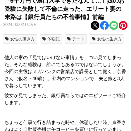
「6千万円で裏口入学できたなんて…」娘のお
受験に失敗して不倫に走った、エリート妻の
末路は【銀行員たちの不倫事情】前編
2024.03.02
LOVE
女性の働き方
体験記
デート
女性の生き方
他人の家の「見てはいけない事情」を、つい見てしまっ
た。そんな経験は、誰にでもあるのではないでしょうか。
今回の主役はメガバンクの営業店で課長として働く、京香
さん（仮名・40歳）。都内のマンションで、夫と娘と3人
で暮らしています。
彼女が見てしまった、銀行員ならではのエピソードご紹介
します。
ちょっと仕事で行き詰まった時や、休憩したい時、京香さ
んはよく自動販売機に缶コーヒーを買いに行っていまし