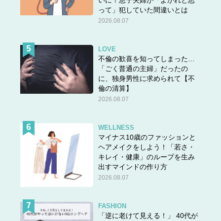
いに！息子夫婦が「よかれと思
って」犯していた間違いとは
2026.08.07
LOVE
不倫の歓喜を知ってしまった…
「ごく普通の主婦」だったの
に、独身男性に求められて【不
倫の清算】
2026.08.07
WELLNESS
マイナス10歳のファッションと
ヘアメイクをしよう！「若さ・
キレイ・健康」のループを生み
出すマインドの作り方
2026.08.07
FASHION
「逆に老けて見える！」 40代が