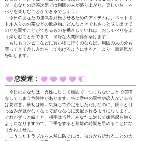
が、あなたの返答次第では周囲の人が盛り上がり、楽しいおしゃ
べりを楽しむことができるでしょう。
今日のあなたの運気を好転させるためのアイテムは、ペットボ
トル入りのお茶などの飲み物。どんなときでもさっと取り出せて
のどを潤すことができるものを携帯していれば、おしゃべりをよ
り楽しむことができて、良好な人間関係が築けます。
もしもコンビニなどに買い物に行くのならば、周囲の人の分も
買ってきて差し入れをしてあげるようにすると、より一層運気が
好転します。
恋愛運：
今日のあなたは、異性に対して頑固で、つまらないことで喧嘩
をしてしまう危険性があります。特に意中の異性や恋人がいる方
は要注意。最初は軽い気持ちで否定をしただけなのに、段々と引
っ込みが就かなくなって頑なな心に支配されるようになります。
それがずっと続くと、相手は当然、あなたに対して嫌悪感を抱く
ようになりますので、下手をすると別離の時期を早めることにな
りかねません。
こうしたトラブルを未然に防ぐには、自分から折れることの大