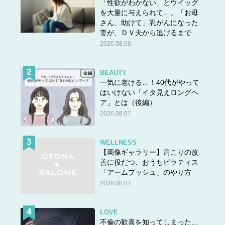
「性欲がわかない」とウイッグ
を大量に与えられて…。「お母
さん、助けて」乳がんになった
妻が、ＤＶ夫から逃げるまで
2026.08.08
BEAUTY
一気に老ける…！40代がやって
はいけない「イタ見えロングヘ
ア」とは（後編）
2026.08.07
WELLNESS
【画像ギャラリー】肩こりの改
善に役だつ、おうちピラティス
「アームプッシュ」のやり方
2026.08.07
LOVE
不倫の歓喜を知ってしまった…