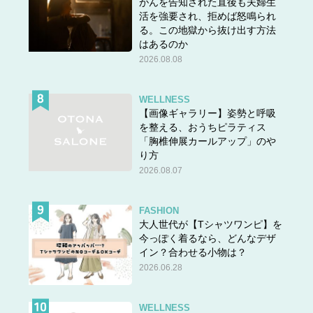
がんを告知された直後も夫婦生
活を強要され、拒めば怒鳴られ
る。この地獄から抜け出す方法
はあるのか
2026.08.08
WELLNESS
【画像ギャラリー】姿勢と呼吸
を整える、おうちピラティス
「胸椎伸展カールアップ」のや
り方
2026.08.07
FASHION
大人世代が【Tシャツワンピ】を
今っぽく着るなら、どんなデザ
イン？合わせる小物は？
2026.06.28
WELLNESS