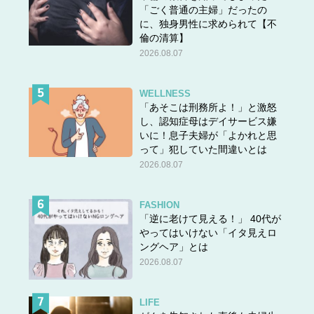
「ごく普通の主婦」だったの
に、独身男性に求められて【不
倫の清算】
2026.08.07
WELLNESS
「あそこは刑務所よ！」と激怒
し、認知症母はデイサービス嫌
いに！息子夫婦が「よかれと思
って」犯していた間違いとは
2026.08.07
FASHION
「逆に老けて見える！」 40代が
やってはいけない「イタ見えロ
ングヘア」とは
2026.08.07
LIFE