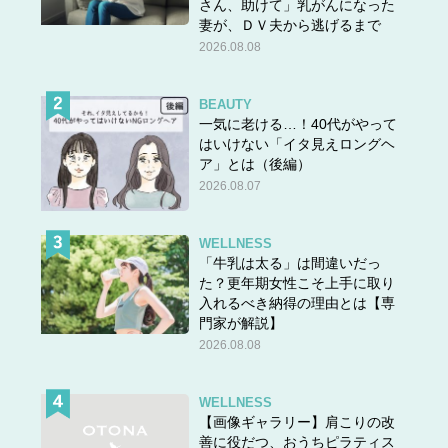
さん、助けて」乳がんになった
妻が、ＤＶ夫から逃げるまで
2026.08.08
BEAUTY
一気に老ける…！40代がやって
はいけない「イタ見えロングヘ
ア」とは（後編）
2026.08.07
WELLNESS
「牛乳は太る」は間違いだっ
た？更年期女性こそ上手に取り
入れるべき納得の理由とは【専
門家が解説】
2026.08.08
WELLNESS
【画像ギャラリー】肩こりの改
善に役だつ、おうちピラティス