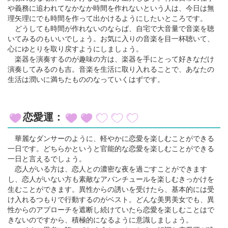
や義務に追われてなかなか時間を作れないという人は、今日は無
理矢理にでも時間を作って出かけるようにしたいところです。
どうしても時間が作れないのならば、自宅で大音量で音楽を聴
いてみるのもいいでしょう。お気に入りの音楽を目一杯聴いて、
心にゆとりを取り戻すようにしましょう。
楽器を演奏するのが趣味の方は、楽器を手にとって好きなだけ
演奏してみるのも吉。音楽を生活に取り入れることで、あなたの
生活は潤いに満ちたもののなっていくはずです。
恋愛運：
華麗なダンサーのように、軽やかに恋愛を楽しむことができる
一日です。どちらかというと官能的な恋愛を楽しむことができる
一日と言えるでしょう。
恋人がいる方は、恋人との濃密な夜を過ごすことができます
し、恋人がいない方も素敵なアバンチュールを楽しむきっかけを
生むことができます。異性からの誘いを受けたら、基本的には受
け入れるつもりで行動するのがベスト。どんな美男美女でも、異
性からのアプローチを遮断し続けていたら恋愛を楽しむことはで
きないのですから、積極的になるように意識しましょう。