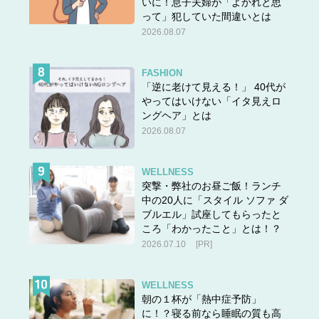
いに！息子夫婦が「よかれと思
って」犯していた間違いとは
2026.08.07
FASHION
「逆に老けて見える！」 40代が
やってはいけない「イタ見えロ
ングヘア」とは
2026.08.07
WELLNESS
突撃・弊社のお昼ご飯！ランチ
中の20人に「スタイル ソファ ダ
ブルエル」試座してもらったと
ころ「わかったこと」とは！？
2026.07.10
[PR]
WELLNESS
朝の１杯が「熱中症予防」
に！？寝る前なら睡眠の質も高