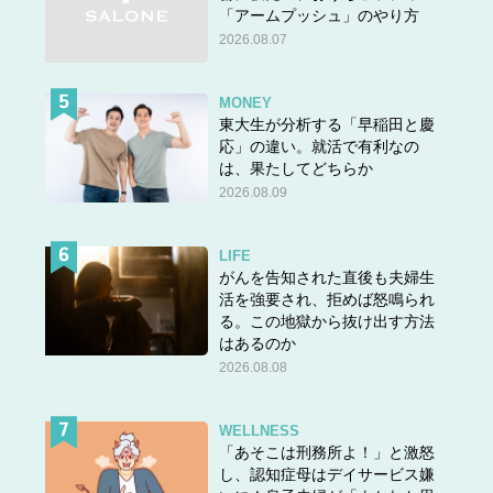
「アームプッシュ」のやり方
2026.08.07
MONEY
東大生が分析する「早稲田と慶
応」の違い。就活で有利なの
は、果たしてどちらか
2026.08.09
LIFE
がんを告知された直後も夫婦生
活を強要され、拒めば怒鳴られ
る。この地獄から抜け出す方法
はあるのか
2026.08.08
WELLNESS
「あそこは刑務所よ！」と激怒
し、認知症母はデイサービス嫌