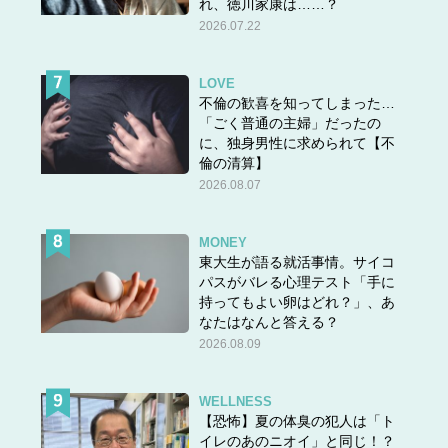
れ、徳川家康は……？
2026.07.22
LOVE
不倫の歓喜を知ってしまった…
「ごく普通の主婦」だったの
に、独身男性に求められて【不
倫の清算】
2026.08.07
MONEY
東大生が語る就活事情。サイコ
パスがバレる心理テスト「手に
持ってもよい卵はどれ？」、あ
なたはなんと答える？
2026.08.09
WELLNESS
【恐怖】夏の体臭の犯人は「ト
イレのあのニオイ」と同じ！？