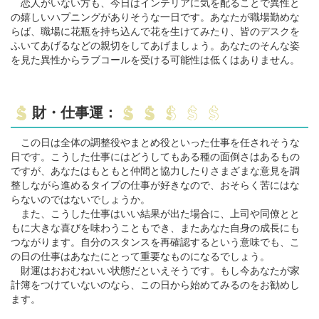
恋人がいない方も、今日はインテリアに気を配ることで異性と
の嬉しいハプニングがありそうな一日です。あなたが職場勤めな
らば、職場に花瓶を持ち込んで花を生けてみたり、皆のデスクを
ふいてあげるなどの親切をしてあげましょう。あなたのそんな姿
を見た異性からラブコールを受ける可能性は低くはありません。
財・仕事運：
この日は全体の調整役やまとめ役といった仕事を任されそうな
日です。こうした仕事にはどうしてもある種の面倒さはあるもの
ですが、あなたはもともと仲間と協力したりさまざまな意見を調
整しながら進めるタイプの仕事が好きなので、おそらく苦にはな
らないのではないでしょうか。
また、こうした仕事はいい結果が出た場合に、上司や同僚とと
もに大きな喜びを味わうこともでき、またあなた自身の成長にも
つながります。自分のスタンスを再確認するという意味でも、こ
の日の仕事はあなたにとって重要なものになるでしょう。
財運はおおむねいい状態だといえそうです。もし今あなたが家
計簿をつけていないのなら、この日から始めてみるのをお勧めし
ます。