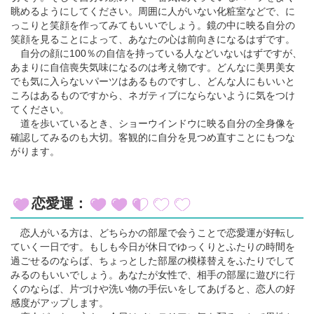
眺めるようにしてください。周囲に人がいない化粧室などで、に
っこりと笑顔を作ってみてもいいでしょう。鏡の中に映る自分の
笑顔を見ることによって、あなたの心は前向きになるはずです。
自分の顔に100％の自信を持っている人などいないはずですが、
あまりに自信喪失気味になるのは考え物です。どんなに美男美女
でも気に入らないパーツはあるものですし、どんな人にもいいと
ころはあるものですから、ネガティブにならないように気をつけ
てください。
道を歩いているとき、ショーウインドウに映る自分の全身像を
確認してみるのも大切。客観的に自分を見つめ直すことにもつな
がります。
恋愛運：
恋人がいる方は、どちらかの部屋で会うことで恋愛運が好転し
ていく一日です。もしも今日が休日でゆっくりとふたりの時間を
過ごせるのならば、ちょっとした部屋の模様替えをふたりでして
みるのもいいでしょう。あなたが女性で、相手の部屋に遊びに行
くのならば、片づけや洗い物の手伝いをしてあげると、恋人の好
感度がアップします。