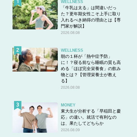
WELLNESS
「牛乳は太る」は間違いだっ
た？更年期女性こそ上手に取り
入れるべき納得の理由とは【専
門家が解説】
2026.08.08
WELLNESS
朝の１杯が「熱中症予防」
に！？寝る前なら睡眠の質も高
める「ほぼ完全栄養食」の飲み
物とは？【管理栄養士が教え
る】
2026.08.08
MONEY
東大生が分析する「早稲田と慶
応」の違い。就活で有利なの
は、果たしてどちらか
2026.08.09