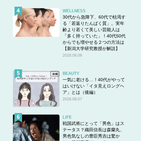
WELLNESS
30代から急降下、60代で枯渇す
る「若返りたんぱく質」。実年
齢より若くて美しい芸能人は
「多く持っていた」！40代50代
からでも増やせる２つの方法は
【新潟大学研究教授が解説】
2026.06.08
BEAUTY
一気に老ける…！40代がやって
はいけない「イタ見えロングヘ
ア」とは（後編）
2026.08.07
LIFE
戦国武将にとって「男色」はス
テータス？織田信長は森蘭丸、
男色気なしの豊臣秀吉は驚か