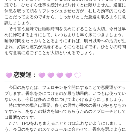
態でも、ひたすら仕事を続ければ片付くとは限りません。適度に
休息を取って頭をリフレッシュさせた方が、むしろ効率的になる
ことだってあるのですから、しっかりとした急速を取るように意
識しましょう。
そう言う意味では睡眠時間を長めにすることも大切。今日は早
めに帰宅するようにして、いつもよりも早く床につきましょう。
睡眠時間をたっぷりととるようにすれば、明日以降への活力が生
まれ、好調な運気が持続するようになるはずです。ひとりの時間
を有意義に過ごすことが大切といえるでしょう。
恋愛運：
今日のあなたは、フェロモンを全開にすることで恋愛運がアッ
プします。香水を身につけるのが最も効果的。いつもは使ってい
ない人も、今日は多めに身につけて出かけるようにしましょう。
特に女性の場合は重要。多くの男性が香水の香りが好きなもの
ですから、あなたの魅力を知ってもらうためのアプローチとして
は最適なのです。
ただ、TPOをわきまえることだけは忘れないようにしましょ
う。今日のあなたのスケジュールに合わせて、香水を選ぶように