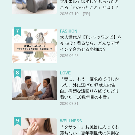
ブルエル」試座してもらったと
ころ「わかったこと」とは！？
2026.07.10
[PR]
FASHION
大人世代が【Tシャツワンピ】を
今っぽく着るなら、どんなデザ
イン？合わせる小物は？
2026.06.28
LOVE
「妻に、もう一度求めてほしか
った」外に逃げた47歳夫の告
白。痛烈な遠回りを経てたどり
着いた「10数年目の本音」
2026.07.31
WELLNESS
「クサッ！」お風呂に入っても
落ちない！更年期世代の深刻な