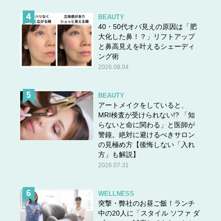
BEAUTY
40・50代オバ見えの原因は「肥
大化した鼻！？」リフトアップ
と鼻高見えを叶えるシェーディ
ング術
2026.08.04
BEAUTY
アートメイクをしていると、
MRI検査が受けられない!? 「知
らないと命に関わる」と医師が
警鐘。絶対に避けるべきサロン
の見極め方【後悔しない「入れ
方」も解説】
2026.07.31
WELLNESS
突撃・弊社のお昼ご飯！ランチ
中の20人に「スタイル ソファ ダ