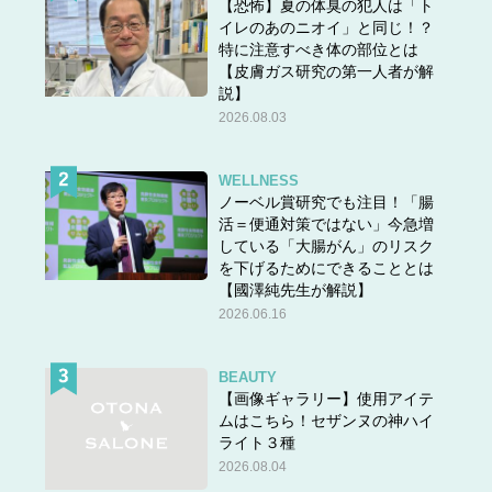
【恐怖】夏の体臭の犯人は「ト
イレのあのニオイ」と同じ！？
特に注意すべき体の部位とは
【皮膚ガス研究の第一人者が解
説】
2026.08.03
WELLNESS
ノーベル賞研究でも注目！「腸
活＝便通対策ではない」今急増
している「大腸がん」のリスク
を下げるためにできることとは
【國澤純先生が解説】
2026.06.16
BEAUTY
【画像ギャラリー】使用アイテ
ムはこちら！セザンヌの神ハイ
ライト３種
2026.08.04