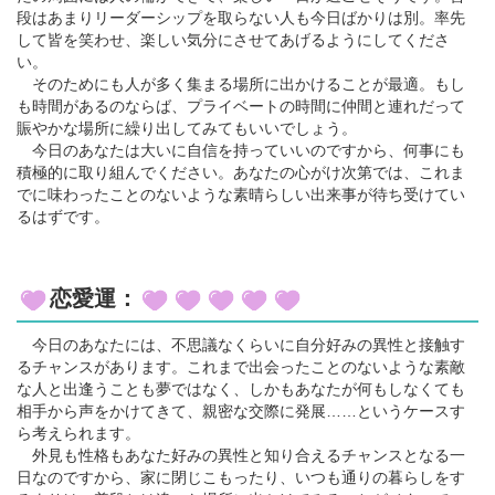
段はあまりリーダーシップを取らない人も今日ばかりは別。率先
して皆を笑わせ、楽しい気分にさせてあげるようにしてくださ
い。
そのためにも人が多く集まる場所に出かけることが最適。もし
も時間があるのならば、プライベートの時間に仲間と連れだって
賑やかな場所に繰り出してみてもいいでしょう。
今日のあなたは大いに自信を持っていいのですから、何事にも
積極的に取り組んでください。あなたの心がけ次第では、これま
でに味わったことのないような素晴らしい出来事が待ち受けてい
るはずです。
恋愛運：
今日のあなたには、不思議なくらいに自分好みの異性と接触す
るチャンスがあります。これまで出会ったことのないような素敵
な人と出逢うことも夢ではなく、しかもあなたが何もしなくても
相手から声をかけてきて、親密な交際に発展……というケースす
ら考えられます。
外見も性格もあなた好みの異性と知り合えるチャンスとなる一
日なのですから、家に閉じこもったり、いつも通りの暮らしをす