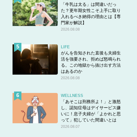
「牛乳は太る」は間違いだっ
た？更年期女性こそ上手に取り
入れるべき納得の理由とは【専
門家が解説】
2026.08.08
LIFE
がんを告知された直後も夫婦生
活を強要され、拒めば怒鳴られ
る。この地獄から抜け出す方法
はあるのか
2026.08.08
WELLNESS
「あそこは刑務所よ！」と激怒
し、認知症母はデイサービス嫌
いに！息子夫婦が「よかれと思
って」犯していた間違いとは
2026.08.07