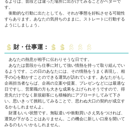
るよりは、普段とは違った場所に出かけてみることがベターで
す。
衝動的な行動に出たとしても、それが事態を好転させる可能性
すらあります。あなたの気持ちのままに。ストレートに行動する
ようにしましょう。
財・仕事運：
あなたの熱意が相手に伝わりそうな日です。
あなたは普段から仕事に対して強い情熱を持って取り組んでい
るようです。この日のあなたには、その情熱をうまく表現し、相
手の心を動かすことのできる運気が訪れています。あなたがもし
企画担当者ならば、企画の立案や提案、プレゼンなどには最適な
日ですし、営業職の方も大きな成果を上げられそうですので、得
意先だけでなく新規顧客にも積極的にアプローチしてみて下さ
い。思いきって挑戦してみることで、思わぬ大口の契約が成立す
るかもしれませんよ。
財運もいい状態です。無駄遣いや衝動買いさえ気をつければ、
運気が下がることはありません。この機会に新しい口座を開いて
みるのもいいかもしれません。