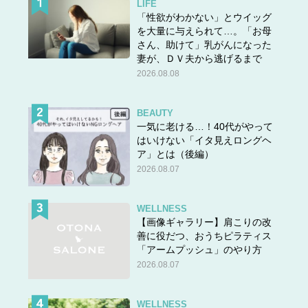
LIFE
「性欲がわかない」とウイッグ
を大量に与えられて…。「お母
さん、助けて」乳がんになった
妻が、ＤＶ夫から逃げるまで
2026.08.08
BEAUTY
一気に老ける…！40代がやって
はいけない「イタ見えロングヘ
ア」とは（後編）
2026.08.07
WELLNESS
【画像ギャラリー】肩こりの改
善に役だつ、おうちピラティス
「アームプッシュ」のやり方
2026.08.07
WELLNESS