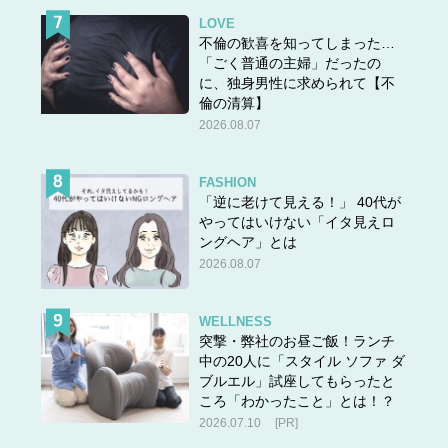
LOVE
不倫の歓喜を知ってしまった…
「ごく普通の主婦」だったの
に、独身男性に求められて【不
倫の清算】
2026.08.07
FASHION
「逆に老けて見える！」 40代が
やってはいけない「イタ見えロ
ングヘア」とは
2026.08.07
WELLNESS
突撃・弊社のお昼ご飯！ランチ
中の20人に「スタイル ソファ ダ
ブルエル」試座してもらったと
ころ「わかったこと」とは！？
2026.07.10
[PR]