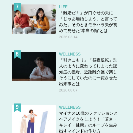
LIFE
「離婚だ！」が口ぐせの夫に
「じゃあ離婚しよう」と言って
みた。そのときモラハラ夫が初
めて見せた“本当の顔”とは
2026.03.14
WELLNESS
「引きこもり」「昼夜逆転」別
人のように変わってしまった認
知症の義母。近距離介護で楽し
そうにしていたのに一変させた
出来事とは
2026.08.07
WELLNESS
マイナス10歳のファッションと
ヘアメイクをしよう！「若さ・
キレイ・健康」のループを生み
出すマインドの作り方