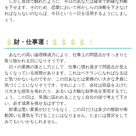
しかし冒頭で触れたように、今日のあなたは確実で的確な判断
を下せます。そのため、恋愛において何かしらの決断を下さなけ
ればならないのならば、今日という一日を活用するようにしまし
ょう。
財・仕事運：
あなたの高い論理構成力により、仕事上の問題点がすっきりと
取り除かれる日になりそうです。
日々の業務の落とし穴として、仕事に慣れ過ぎて問題点が見え
なくなっている状態があります。これはベテランになればなるほ
ど気づかないものですが、この日あなたは業務のい大きな矛盾に
気づくことになりそうです。それによって、会社は収益を上げた
り大きな損失を免れたり、あるいは大幅な効率化を実現するでし
ょう。この日は、常識に囚われることなく自分の頭で考えて下さ
い。必ず成果を残せるはずです。
財運は悪い要素がひとつもなく、この日だけは多少の散財や衝
動買いも運気を下げることにはなりません。たまには贅沢をして
みてもいいかもしれません。