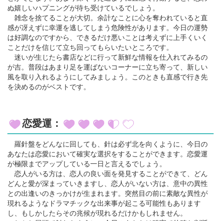
ぬ嬉しいハプニングが待ち受けているでしょう。
雑念を捨てることが大切。余計なことに心を奪われていると直
感が冴えずに幸運を逃してしまう危険性があります。今日の運勢
は好調なのですから、できるだけ悪いことは考えずに上手くいく
ことだけを信じて立ち回ってもらいたいところです。
迷いが生じたら書店などに行って新鮮な情報を仕入れてみるの
が吉。普段はあまり足を運ばないコーナーに立ち寄って、新しい
風を取り入れるようにしてみましょう。このときも直感で行き先
を決めるのがベストです。
恋愛運：
羅針盤をどんなに回しても、針は必ず北を向くように、今日の
あなたは恋愛において確実な選択をすることができます。恋愛運
が極限までアップしている一日と言えるでしょう。
恋人がいる方は、恋人の良い面を発見することができて、どん
どんと愛が深まっていきますし、恋人がいない方は、意中の異性
との出逢いのきっかけが生まれます。突然目の前に素敵な異性が
現れるようなドラマチックな出来事が起こる可能性もあります
し、もしかしたらその兆候が現れるだけかもしれません。