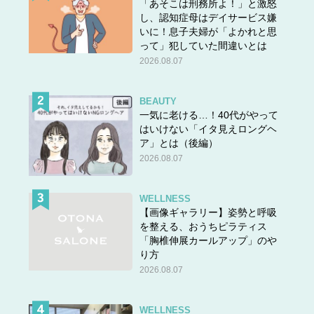
「あそこは刑務所よ！」と激怒
し、認知症母はデイサービス嫌
いに！息子夫婦が「よかれと思
って」犯していた間違いとは
2026.08.07
BEAUTY
一気に老ける…！40代がやって
はいけない「イタ見えロングヘ
ア」とは（後編）
2026.08.07
WELLNESS
【画像ギャラリー】姿勢と呼吸
を整える、おうちピラティス
「胸椎伸展カールアップ」のや
り方
2026.08.07
WELLNESS