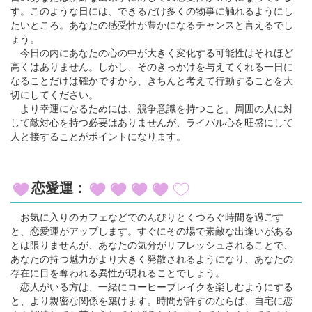
す。このような日には、できるだけ多くの物事に触れるようにし
たいところ。あなたの感受性が豊かになるチャンスと言えるでし
ょう。
今日の内にあなたの心の中が大きく変化する可能性はそれほど
高くはありません。しかし、そのきっかけを与えてくれる一日に
なることだけは確かですから、きちんと考えて行動することを大
切にしてください。
より幸運になるためには、競争意識を持つこと。周囲の人に対
して敵対心を持つ必要はありませんが、ライバル心を旺盛にして
人と接することがポイントになります。
恋愛運：
お気に入りのカフェなどでのんびりとくつろぐ時間を過ごす
と、恋愛運がアップします。すぐにその場で素敵な出逢いがある
とは限りませんが、あなたの気分がリフレッシュされることで、
あなたの持つ魅力がより大きく発散されるようになり、あなたの
存在に目を奪われる異性が現れることでしょう。
恋人がいる方は、一緒にコーヒーブレイクを楽しむようにする
と、より親密な関係を築けます。時間が許すのならば、自宅に恋