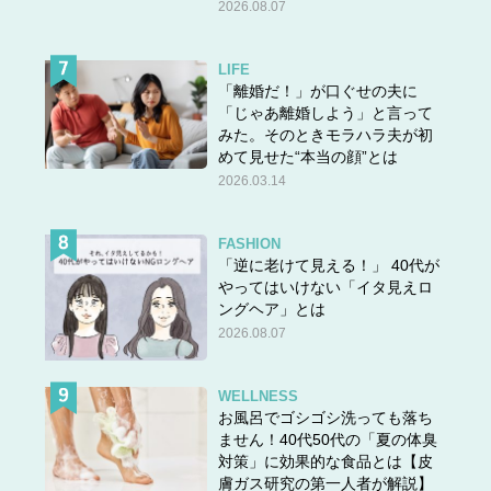
2026.08.07
LIFE
「離婚だ！」が口ぐせの夫に
「じゃあ離婚しよう」と言って
みた。そのときモラハラ夫が初
めて見せた“本当の顔”とは
2026.03.14
FASHION
「逆に老けて見える！」 40代が
やってはいけない「イタ見えロ
ングヘア」とは
2026.08.07
WELLNESS
お風呂でゴシゴシ洗っても落ち
ません！40代50代の「夏の体臭
対策」に効果的な食品とは【皮
膚ガス研究の第一人者が解説】