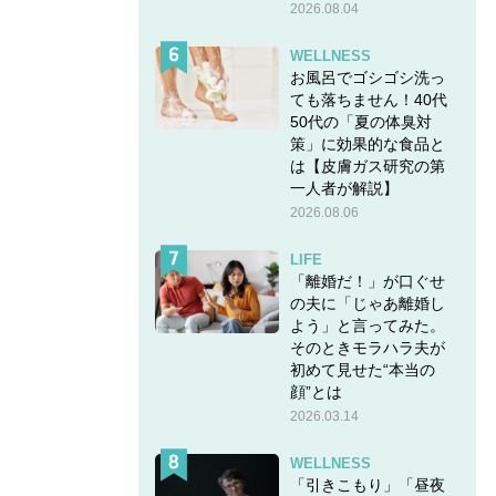
2026.08.04
WELLNESS
お風呂でゴシゴシ洗っ
ても落ちません！40代
50代の「夏の体臭対
策」に効果的な食品と
は【皮膚ガス研究の第
一人者が解説】
2026.08.06
LIFE
「離婚だ！」が口ぐせ
の夫に「じゃあ離婚し
よう」と言ってみた。
そのときモラハラ夫が
初めて見せた“本当の
顔”とは
2026.03.14
WELLNESS
「引きこもり」「昼夜