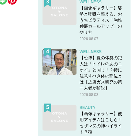
WELLNESS
【画像ギャラリー】姿
勢と呼吸を整える、お
うちピラティス「胸椎
伸展カールアップ」の
やり方
2026.08.07
WELLNESS
【恐怖】夏の体臭の犯
人は「トイレのあのニ
オイ」と同じ！？特に
注意すべき体の部位と
は【皮膚ガス研究の第
一人者が解説】
2026.08.03
BEAUTY
【画像ギャラリー】使
用アイテムはこちら！
セザンヌの神ハイライ
ト３種