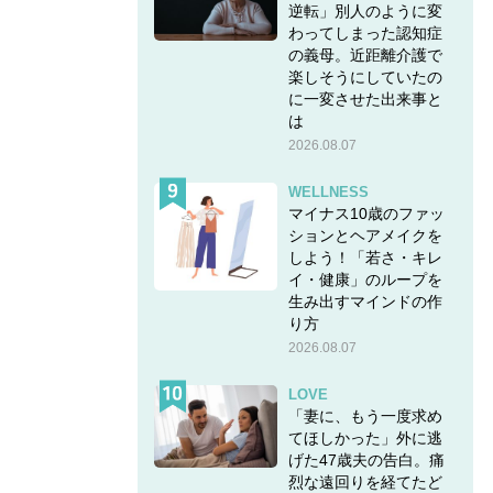
逆転」別人のように変
わってしまった認知症
の義母。近距離介護で
楽しそうにしていたの
に一変させた出来事と
は
2026.08.07
WELLNESS
マイナス10歳のファッ
ションとヘアメイクを
しよう！「若さ・キレ
イ・健康」のループを
生み出すマインドの作
り方
2026.08.07
LOVE
「妻に、もう一度求め
てほしかった」外に逃
げた47歳夫の告白。痛
烈な遠回りを経てたど