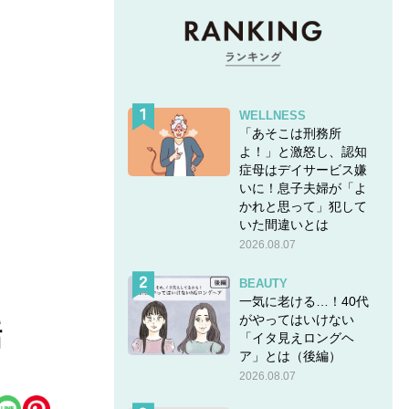
WELLNESS
「あそこは刑務所
よ！」と激怒し、認知
症母はデイサービス嫌
いに！息子夫婦が「よ
かれと思って」犯して
いた間違いとは
2026.08.07
BEAUTY
一気に老ける…！40代
がやってはいけない
話
「イタ見えロングヘ
ア」とは（後編）
2026.08.07