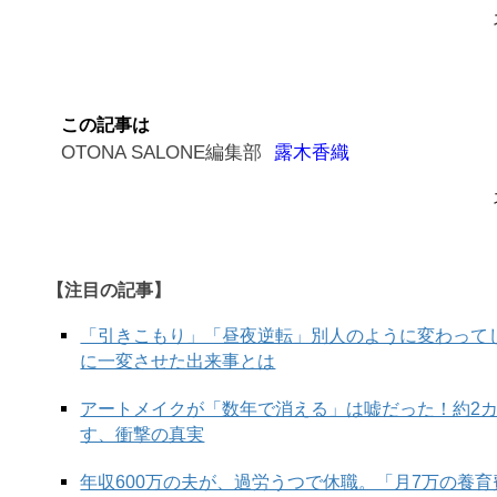
この記事は
OTONA SALONE編集部
露木香織
【注目の記事】
「引きこもり」「昼夜逆転」別人のように変わって
に一変させた出来事とは
アートメイクが「数年で消える」は嘘だった！約2
す、衝撃の真実
年収600万の夫が、過労うつで休職。「月7万の養