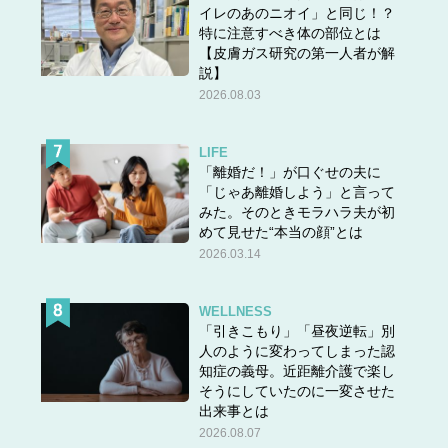
イレのあのニオイ」と同じ！？
特に注意すべき体の部位とは
【皮膚ガス研究の第一人者が解
説】
2026.08.03
LIFE
「離婚だ！」が口ぐせの夫に
「じゃあ離婚しよう」と言って
みた。そのときモラハラ夫が初
めて見せた“本当の顔”とは
2026.03.14
WELLNESS
「引きこもり」「昼夜逆転」別
人のように変わってしまった認
知症の義母。近距離介護で楽し
そうにしていたのに一変させた
出来事とは
2026.08.07