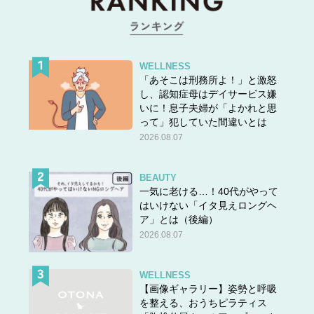
WELLNESS
「あそこは刑務所よ！」と激怒
し、認知症母はデイサービス嫌
いに！息子夫婦が「よかれと思
って」犯していた間違いとは
2026.08.07
BEAUTY
一気に老ける…！40代がやって
はいけない「イタ見えロングヘ
ア」とは（後編）
2026.08.07
WELLNESS
【画像ギャラリー】姿勢と呼吸
を整える、おうちピラティス