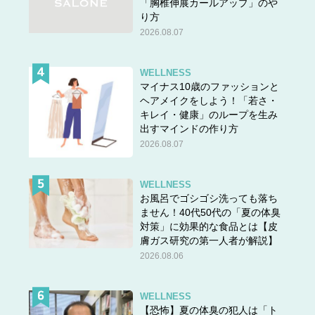
「胸椎伸展カールアップ」のや
り方
2026.08.07
WELLNESS
マイナス10歳のファッションと
ヘアメイクをしよう！「若さ・
キレイ・健康」のループを生み
出すマインドの作り方
2026.08.07
WELLNESS
お風呂でゴシゴシ洗っても落ち
ません！40代50代の「夏の体臭
対策」に効果的な食品とは【皮
膚ガス研究の第一人者が解説】
2026.08.06
WELLNESS
【恐怖】夏の体臭の犯人は「ト