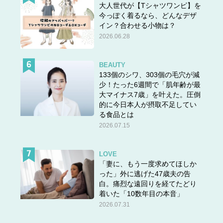
大人世代が【Tシャツワンピ】を
今っぽく着るなら、どんなデザ
イン？合わせる小物は？
2026.06.28
BEAUTY
133個のシワ、303個の毛穴が減
少！たった6週間で「肌年齢が最
大マイナス7歳」を叶えた。圧倒
的に今日本人が摂取不足してい
る食品とは
2026.07.15
LOVE
「妻に、もう一度求めてほしか
った」外に逃げた47歳夫の告
白。痛烈な遠回りを経てたどり
着いた「10数年目の本音」
2026.07.31