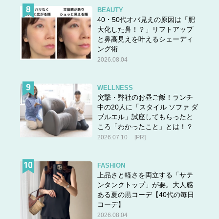
BEAUTY
40・50代オバ見えの原因は「肥
大化した鼻！？」リフトアップ
と鼻高見えを叶えるシェーディ
ング術
2026.08.04
WELLNESS
突撃・弊社のお昼ご飯！ランチ
中の20人に「スタイル ソファ ダ
ブルエル」試座してもらったと
ころ「わかったこと」とは！？
2026.07.10
[PR]
FASHION
上品さと軽さを両立する「サテ
ンタンクトップ」が要。大人感
ある夏の黒コーデ【40代の毎日
コーデ】
2026.08.04