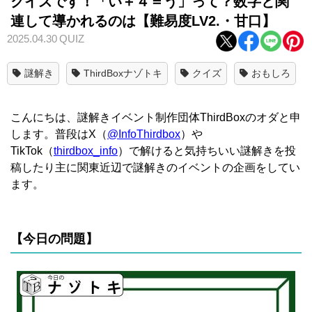
クイズです！「い＋４＝う」って？数字と関
連して導かれるのは【難易度LV2.・甘口】
2025.04.30
QUIZ
謎解き
ThirdBoxナゾトキ
クイズ
おもしろ
こんにちは、謎解きイベント制作団体ThirdBoxのオダと申
します。普段はX（
@InfoThirdbox
）や
TikTok（
thirdbox_info
）で解けると気持ちいい謎解きを投
稿したり主に関東近辺で謎解きのイベントの企画をしてい
ます。
【今日の問題】