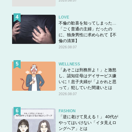
2026.08.07
LOVE
不倫の歓喜を知ってしまった…
「ごく普通の主婦」だったの
に、独身男性に求められて【不
倫の清算】
2026.08.07
WELLNESS
「あそこは刑務所よ！」と激怒
し、認知症母はデイサービス嫌
いに！息子夫婦が「よかれと思
って」犯していた間違いとは
2026.08.07
FASHION
「逆に老けて見える！」 40代が
やってはいけない「イタ見えロ
ングヘア」とは