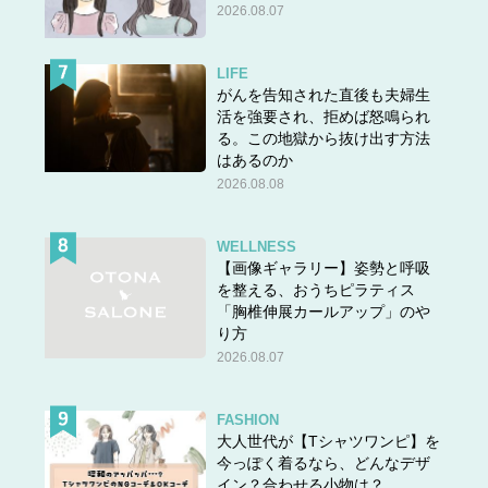
2026.08.07
LIFE
がんを告知された直後も夫婦生
活を強要され、拒めば怒鳴られ
る。この地獄から抜け出す方法
はあるのか
2026.08.08
WELLNESS
【画像ギャラリー】姿勢と呼吸
を整える、おうちピラティス
「胸椎伸展カールアップ」のや
り方
2026.08.07
FASHION
大人世代が【Tシャツワンピ】を
今っぽく着るなら、どんなデザ
イン？合わせる小物は？