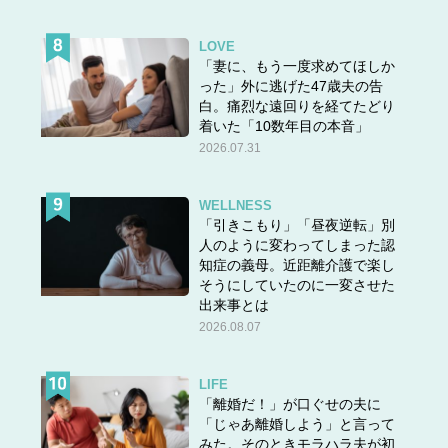
LOVE
「妻に、もう一度求めてほしか
った」外に逃げた47歳夫の告
白。痛烈な遠回りを経てたどり
着いた「10数年目の本音」
2026.07.31
WELLNESS
「引きこもり」「昼夜逆転」別
人のように変わってしまった認
知症の義母。近距離介護で楽し
そうにしていたのに一変させた
出来事とは
2026.08.07
LIFE
「離婚だ！」が口ぐせの夫に
「じゃあ離婚しよう」と言って
みた。そのときモラハラ夫が初