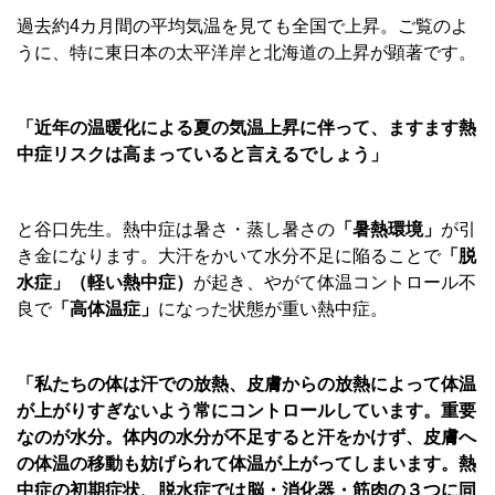
過去約4カ月間の平均気温を見ても全国で上昇。ご覧のよ
うに、特に東日本の太平洋岸と北海道の上昇が顕著です。
「近年の温暖化による夏の気温上昇に伴って、ますます熱
中症リスクは高まっていると言えるでしょう」
と谷口先生。熱中症は暑さ・蒸し暑さの
「暑熱環境」
が引
き金になります。大汗をかいて水分不足に陥ることで
「脱
水症」（軽い熱中症）
が起き、やがて体温コントロール不
良で
「高体温症」
になった状態が重い熱中症。
「私たちの体は汗での放熱、皮膚からの放熱によって体温
が上がりすぎないよう常にコントロールしています。重要
なのが水分。体内の水分が不足すると汗をかけず、皮膚へ
の体温の移動も妨げられて体温が上がってしまいます。熱
中症の初期症状、脱水症では脳・消化器・筋肉の３つに同