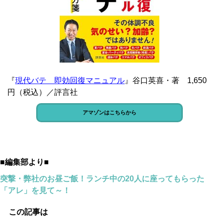
『
現代バテ 即効回復マニュアル
』谷口英喜・著 1,650
円（税込）／評言社
アマゾンはこちらから
■編集部より■
突撃・弊社のお昼ご飯！ランチ中の20人に座ってもらった
「アレ」を見て～！
この記事は