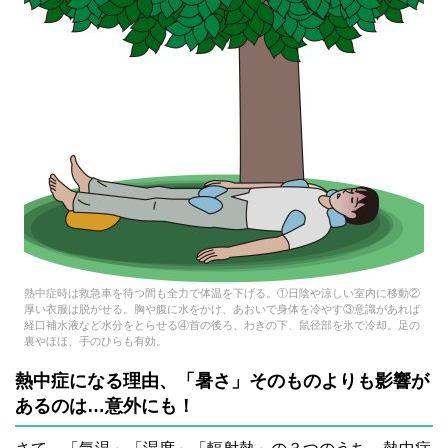
熱中症時は救急車を待つ間も全力で体温を下げる。①日陰や涼しい室内に移動②
厚い衣服は脱がせる。胸や腹に水をかけ、あおいで身体を冷やす③意識があれば
経口補水液など水分をとらせる④首の後ろ、わきの下、鼠径部を氷で冷却。足の
裏やほほ、手のひらも有効。
熱中症になる理由、「暑さ」そのものよりも影響が
あるのは…意外にも！