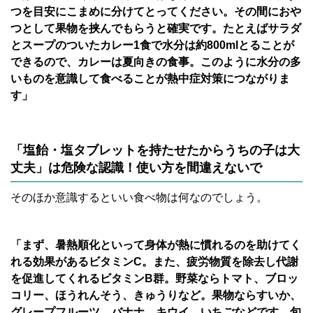
つを目安にこまめに分けてとってください。その間におや
つとして果物を挟んでもらうと確実です。たとえばサラダ
とスープのついたカレー1食で水分は約800mlとることが
できるので、カレーは夏向きの食事。このように水分の多
いものを意識して食べることが熱中症対策につながりま
す」
「塩飴・塩タブレットを持たせたからうちの子は大
丈夫」は危険な認識！使い方を間違えないで
そのほか意識するといい食べ物は何なのでしょう。
「まず、暑熱順化といって身体が熱に慣れるのを助けてく
れる効果があるビタミンC。また、疲労物質を除去し代謝
を促進してくれるビタミンB群。野菜ならトマト、ブロッ
コリー、ほうれんそう、きゅうりなど。果物ならすいか、
グレープフルーツ、バナナ、キウイ、いちごなどです。旬