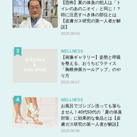
【恐怖】夏の体臭の犯人は「ト
イレのあのニオイ」と同じ！？
特に注意すべき体の部位とは
【皮膚ガス研究の第一人者が解
説】
2026.08.03
WELLNESS
【画像ギャラリー】姿勢と呼吸
を整える、おうちピラティス
「胸椎伸展カールアップ」のや
り方
2026.08.07
WELLNESS
お風呂でゴシゴシ洗っても落ち
ません！40代50代の「夏の体臭
対策」に効果的な食品とは【皮
膚ガス研究の第一人者が解説】
2026.08.06