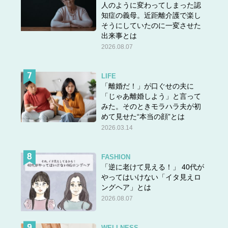
人のように変わってしまった認
知症の義母。近距離介護で楽し
そうにしていたのに一変させた
出来事とは
2026.08.07
LIFE
「離婚だ！」が口ぐせの夫に
「じゃあ離婚しよう」と言って
みた。そのときモラハラ夫が初
めて見せた“本当の顔”とは
2026.03.14
FASHION
「逆に老けて見える！」 40代が
やってはいけない「イタ見えロ
ングヘア」とは
2026.08.07
WELLNESS