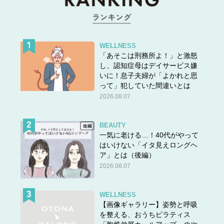
WELLNESS
「あそこは刑務所よ！」と激怒
し、認知症母はデイサービス嫌
いに！息子夫婦が「よかれと思
って」犯していた間違いとは
2026.08.07
BEAUTY
一気に老ける…！40代がやって
はいけない「イタ見えロングヘ
ア」とは（後編）
2026.08.07
WELLNESS
【画像ギャラリー】姿勢と呼吸
を整える、おうちピラティス