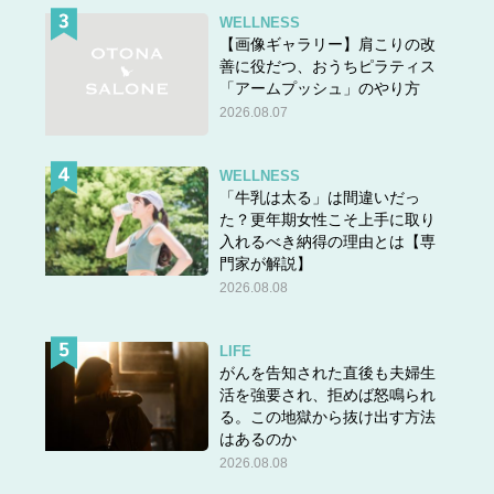
WELLNESS
【画像ギャラリー】肩こりの改
善に役だつ、おうちピラティス
「アームプッシュ」のやり方
2026.08.07
WELLNESS
「牛乳は太る」は間違いだっ
た？更年期女性こそ上手に取り
入れるべき納得の理由とは【専
門家が解説】
2026.08.08
LIFE
がんを告知された直後も夫婦生
活を強要され、拒めば怒鳴られ
る。この地獄から抜け出す方法
はあるのか
2026.08.08