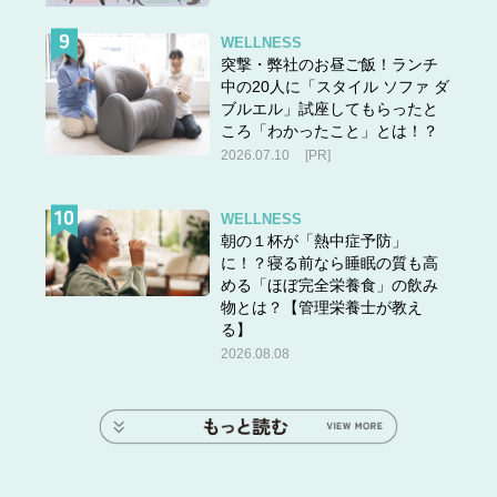
WELLNESS
突撃・弊社のお昼ご飯！ランチ
中の20人に「スタイル ソファ ダ
ブルエル」試座してもらったと
ころ「わかったこと」とは！？
2026.07.10
[PR]
WELLNESS
朝の１杯が「熱中症予防」
に！？寝る前なら睡眠の質も高
める「ほぼ完全栄養食」の飲み
物とは？【管理栄養士が教え
る】
2026.08.08