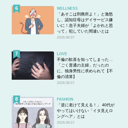
WELLNESS
「あそこは刑務所よ！」と激怒
し、認知症母はデイサービス嫌
いに！息子夫婦が「よかれと思
って」犯していた間違いとは
2026.08.07
LOVE
不倫の歓喜を知ってしまった…
「ごく普通の主婦」だったの
に、独身男性に求められて【不
倫の清算】
2026.08.07
FASHION
「逆に老けて見える！」 40代が
やってはいけない「イタ見えロ
ングヘア」とは
2026.08.07