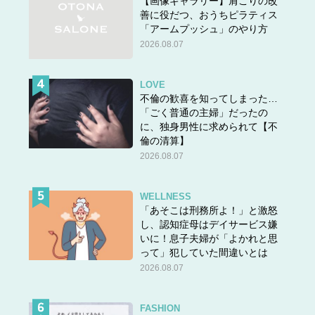
【画像ギャラリー】肩こりの改
善に役だつ、おうちピラティス
「アームプッシュ」のやり方
2026.08.07
LOVE
不倫の歓喜を知ってしまった…
「ごく普通の主婦」だったの
に、独身男性に求められて【不
倫の清算】
2026.08.07
WELLNESS
「あそこは刑務所よ！」と激怒
し、認知症母はデイサービス嫌
いに！息子夫婦が「よかれと思
って」犯していた間違いとは
2026.08.07
FASHION