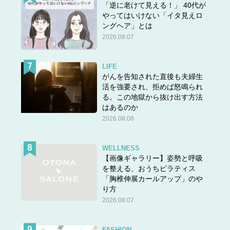
「逆に老けて見える！」 40代が
やってはいけない「イタ見えロ
ングヘア」とは
2026.08.07
LIFE
がんを告知された直後も夫婦生
活を強要され、拒めば怒鳴られ
る。この地獄から抜け出す方法
はあるのか
2026.08.08
WELLNESS
【画像ギャラリー】姿勢と呼吸
を整える、おうちピラティス
「胸椎伸展カールアップ」のや
り方
2026.08.07
FASHION