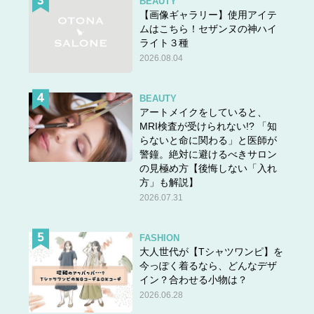
BEAUTY
【画像ギャラリー】使用アイテ
ムはこちら！セザンヌの神ハイ
ライト３種
2026.08.04
BEAUTY
アートメイクをしていると、
MRI検査が受けられない!? 「知
らないと命に関わる」と医師が
警鐘。絶対に避けるべきサロン
の見極め方【後悔しない「入れ
方」も解説】
2026.07.31
FASHION
大人世代が【Tシャツワンピ】を
今っぽく着るなら、どんなデザ
イン？合わせる小物は？
2026.06.28