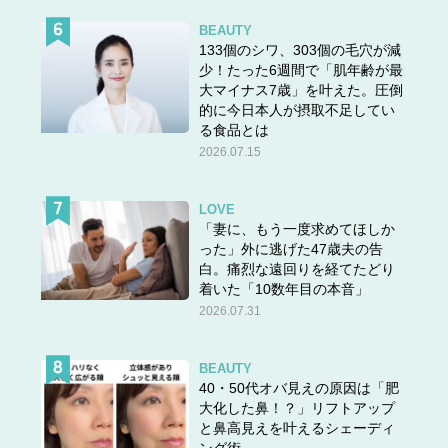
BEAUTY
133個のシワ、303個の毛穴が減
少！たった6週間で「肌年齢が最
大マイナス7歳」を叶えた。圧倒
的に今日本人が摂取不足してい
る食品とは
2026.07.15
LOVE
「妻に、もう一度求めてほしか
った」外に逃げた47歳夫の告
白。痛烈な遠回りを経てたどり
着いた「10数年目の本音」
2026.07.31
BEAUTY
40・50代オバ見えの原因は「肥
大化した鼻！？」リフトアップ
と鼻高見えを叶えるシェーディ
ング術