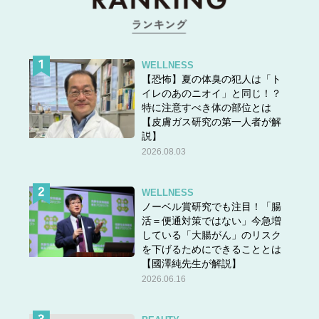
WELLNESS
【恐怖】夏の体臭の犯人は「ト
イレのあのニオイ」と同じ！？
特に注意すべき体の部位とは
【皮膚ガス研究の第一人者が解
説】
2026.08.03
WELLNESS
ノーベル賞研究でも注目！「腸
活＝便通対策ではない」今急増
している「大腸がん」のリスク
を下げるためにできることとは
【國澤純先生が解説】
2026.06.16