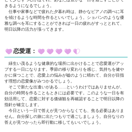
きるようになるでしょう。
仕事や家事などで疲れた夕暮れ時は、静かなピアノの調べに耳
を傾けるような時間を作るといいでしょう。ショパンのような優
雅な調べを耳にすることができれば一日の疲れがすっととれて、
明日以降の活力が漲ってきます。
恋愛運：
緑生い茂るような健康的な場所に出かけることで恋愛運がアッ
プする一日になります。季節の移り変わりを感じ、気持ちを健や
かに保つことで、恋愛上の悩みが嘘のように晴れて、自分が目指
す理想の恋愛像がみつかるでしょう。
そこで新たな出逢いがある……というわけではありませんが、
自分の時間を作ることもときには必要です。このような一日を有
効活用して、恋愛に対する価値観を再確認することで明日以降の
指針が確立します。
今日という一日で答えが見つからなくても、焦る必要はありま
せん。自分探しの旅に出たつもりで過ごしましょう。自分なりの
答えが見つかったら即行動に移してもいいでしょう。