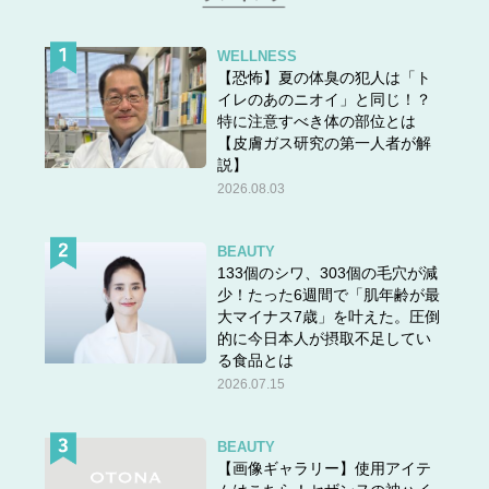
WELLNESS
【恐怖】夏の体臭の犯人は「ト
イレのあのニオイ」と同じ！？
特に注意すべき体の部位とは
【皮膚ガス研究の第一人者が解
説】
2026.08.03
BEAUTY
133個のシワ、303個の毛穴が減
少！たった6週間で「肌年齢が最
大マイナス7歳」を叶えた。圧倒
的に今日本人が摂取不足してい
る食品とは
2026.07.15
BEAUTY
【画像ギャラリー】使用アイテ