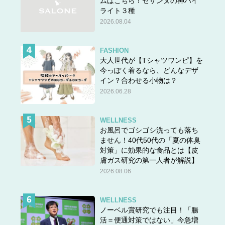
ムはこちら！セザンヌの神ハイ
ライト３種
2026.08.04
FASHION
大人世代が【Tシャツワンピ】を
今っぽく着るなら、どんなデザ
イン？合わせる小物は？
2026.06.28
WELLNESS
お風呂でゴシゴシ洗っても落ち
ません！40代50代の「夏の体臭
対策」に効果的な食品とは【皮
膚ガス研究の第一人者が解説】
2026.08.06
WELLNESS
ノーベル賞研究でも注目！「腸
活＝便通対策ではない」今急増