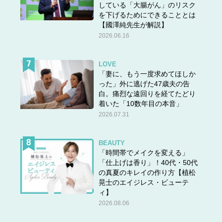
している「大腸がん」のリスク
を下げるためにできることとは
【國澤純先生が解説】
2026.06.16
LOVE
「妻に、もう一度求めてほしか
った」外に逃げた47歳夫の告
白。痛烈な遠回りを経てたどり
着いた「10数年目の本音」
2026.07.31
BEAUTY
「時間帯でメイクを変える」
「仕上げは香り」！40代・50代
の真夏のキレイの作り方【植松
晃士のエイジレス・ビューテ
ィ】
2026.08.06