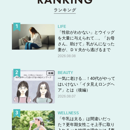
LIFE
「性欲がわかない」とウイッグ
を大量に与えられて…。「お母
さん、助けて」乳がんになった
妻が、ＤＶ夫から逃げるまで
2026.08.08
BEAUTY
一気に老ける…！40代がやって
はいけない「イタ見えロングヘ
ア」とは（後編）
2026.08.07
WELLNESS
「牛乳は太る」は間違いだっ
た？更年期女性こそ上手に取り