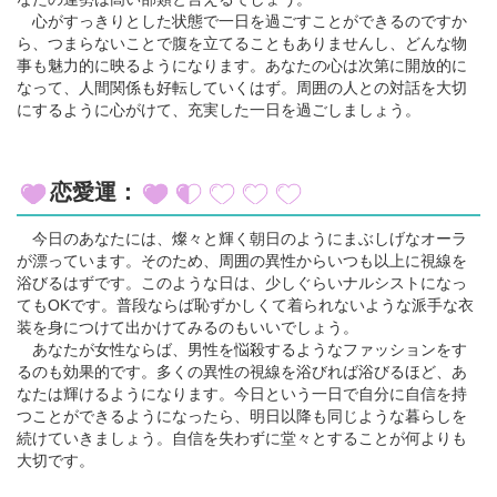
心がすっきりとした状態で一日を過ごすことができるのですか
ら、つまらないことで腹を立てることもありませんし、どんな物
事も魅力的に映るようになります。あなたの心は次第に開放的に
なって、人間関係も好転していくはず。周囲の人との対話を大切
にするように心がけて、充実した一日を過ごしましょう。
恋愛運：
今日のあなたには、燦々と輝く朝日のようにまぶしげなオーラ
が漂っています。そのため、周囲の異性からいつも以上に視線を
浴びるはずです。このような日は、少しぐらいナルシストになっ
てもOKです。普段ならば恥ずかしくて着られないような派手な衣
装を身につけて出かけてみるのもいいでしょう。
あなたが女性ならば、男性を悩殺するようなファッションをす
るのも効果的です。多くの異性の視線を浴びれば浴びるほど、あ
なたは輝けるようになります。今日という一日で自分に自信を持
つことができるようになったら、明日以降も同じような暮らしを
続けていきましょう。自信を失わずに堂々とすることが何よりも
大切です。