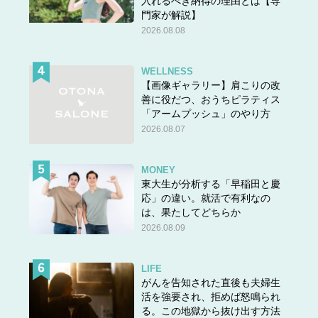
入れるべき納得の理由とは【専
門家が解説】
2026.08.08
WELLNESS
【画像ギャラリー】肩こりの改
善に役だつ、おうちピラティス
「アームプッシュ」のやり方
2026.08.07
MONEY
東大生が分析する「早稲田と慶
応」の違い。就活で有利なの
は、果たしてどちらか
2026.08.09
LIFE
がんを告知された直後も夫婦生
活を強要され、拒めば怒鳴られ
る。この地獄から抜け出す方法