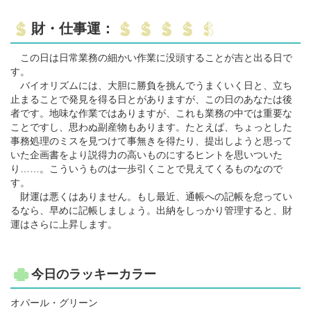
財・仕事運：
この日は日常業務の細かい作業に没頭することが吉と出る日で
す。
バイオリズムには、大胆に勝負を挑んでうまくいく日と、立ち
止まることで発見を得る日とがありますが、この日のあなたは後
者です。地味な作業ではありますが、これも業務の中では重要な
ことですし、思わぬ副産物もあります。たとえば、ちょっとした
事務処理のミスを見つけて事無きを得たり、提出しようと思って
いた企画書をより説得力の高いものにするヒントを思いついた
り……。こういうものは一歩引くことで見えてくるものなので
す。
財運は悪くはありません。もし最近、通帳への記帳を怠ってい
るなら、早めに記帳しましょう。出納をしっかり管理すると、財
運はさらに上昇します。
今日のラッキーカラー
オパール・グリーン