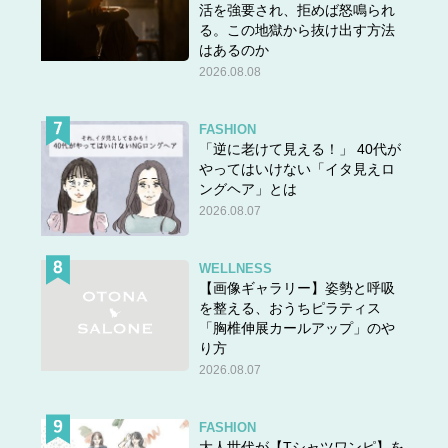
活を強要され、拒めば怒鳴られ
る。この地獄から抜け出す方法
はあるのか
2026.08.08
FASHION
「逆に老けて見える！」 40代が
やってはいけない「イタ見えロ
ングヘア」とは
2026.08.07
WELLNESS
【画像ギャラリー】姿勢と呼吸
を整える、おうちピラティス
「胸椎伸展カールアップ」のや
り方
2026.08.07
FASHION
大人世代が【Tシャツワンピ】を