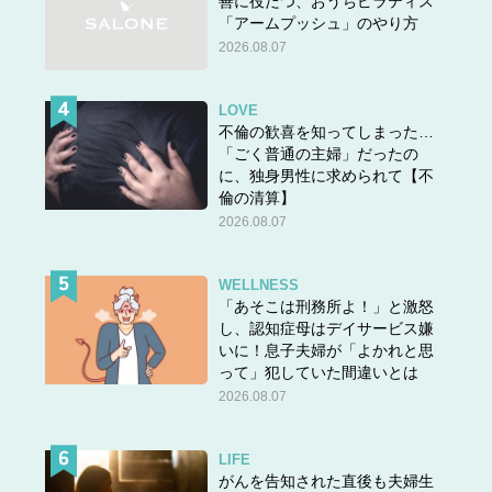
善に役だつ、おうちピラティス
「アームプッシュ」のやり方
2026.08.07
LOVE
不倫の歓喜を知ってしまった…
「ごく普通の主婦」だったの
に、独身男性に求められて【不
倫の清算】
2026.08.07
WELLNESS
「あそこは刑務所よ！」と激怒
し、認知症母はデイサービス嫌
いに！息子夫婦が「よかれと思
って」犯していた間違いとは
2026.08.07
LIFE
がんを告知された直後も夫婦生