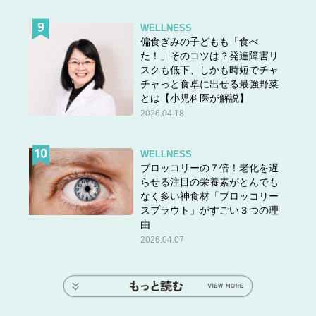
WELLNESS
偏食ぎみの子どもも「食べ
た！」そのコツは？発達障害リ
スクも低下、しかも時短でチャ
チャっと食卓に出せる最強野菜
とは【小児科医が解説】
2026.04.18
WELLNESS
ブロッコリーの７倍！老化を遅
らせる注目の栄養素がとんでも
なく多い神食材「ブロッコリー
スプラウト」がすごい３つの理
由
2026.04.07