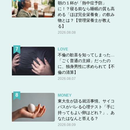
朝の１杯が「熱中症予防」
に！？寝る前なら睡眠の質も高
める「ほぼ完全栄養食」の飲み
物とは？【管理栄養士が教え
る】
2026.08.08
LOVE
不倫の歓喜を知ってしまった…
「ごく普通の主婦」だったの
に、独身男性に求められて【不
倫の清算】
2026.08.07
MONEY
東大生が語る就活事情。サイコ
パスがバレる心理テスト「手に
持ってもよい卵はどれ？」、あ
なたはなんと答える？
2026.08.09