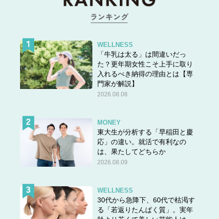
WELLNESS
「牛乳は太る」は間違いだっ
た？更年期女性こそ上手に取り
入れるべき納得の理由とは【専
門家が解説】
2026.08.08
MONEY
東大生が分析する「早稲田と慶
応」の違い。就活で有利なの
は、果たしてどちらか
2026.08.09
WELLNESS
30代から急降下、60代で枯渇す
る「若返りたんぱく質」。実年