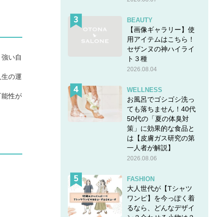
BEAUTY
【画像ギャラリー】使
用アイテムはこちら！
セザンヌの神ハイライ
、強い自
ト３種
2026.08.04
人生の運
WELLNESS
可能性が
お風呂でゴシゴシ洗っ
ても落ちません！40代
50代の「夏の体臭対
策」に効果的な食品と
は【皮膚ガス研究の第
一人者が解説】
2026.08.06
FASHION
大人世代が【Tシャツ
ワンピ】を今っぽく着
るなら、どんなデザイ