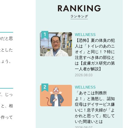
WELLNESS
のだと思
【恐怖】夏の体臭の犯
人は「トイレのあのニ
たとした
オイ」と同じ！？特に
注意すべき体の部位と
しょう。
は【皮膚ガス研究の第
一人者が解説】
2026.08.03
WELLNESS
「あそこは刑務所
ば、じっ
よ！」と激怒し、認知
症母はデイサービス嫌
うと、相
いに！息子夫婦が「よ
かれと思って」犯して
を作って
いた間違いとは
2026.08.07