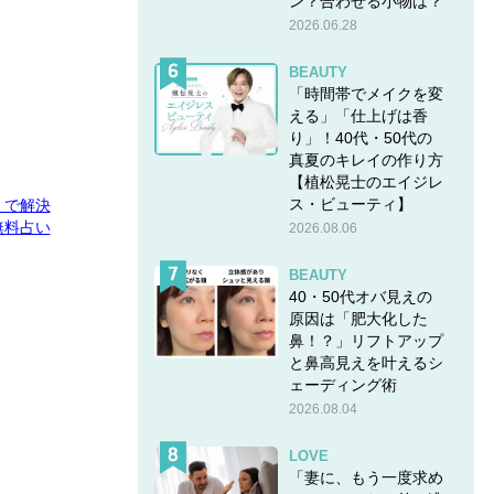
ン？合わせる小物は？
2026.06.28
BEAUTY
「時間帯でメイクを変
える」「仕上げは香
り」！40代・50代の
真夏のキレイの作り方
【植松晃士のエイジレ
ス・ビューティ】
E」で解決
無料占い
2026.08.06
BEAUTY
40・50代オバ見えの
原因は「肥大化した
鼻！？」リフトアップ
と鼻高見えを叶えるシ
ェーディング術
2026.08.04
LOVE
「妻に、もう一度求め