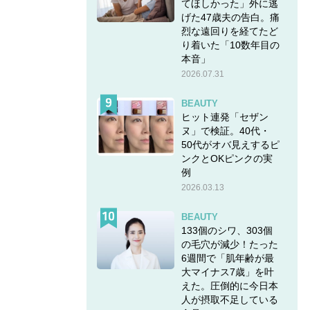
てほしかった」外に逃
げた47歳夫の告白。痛
烈な遠回りを経てたど
り着いた「10数年目の
本音」
2026.07.31
BEAUTY
ヒット連発「セザン
ヌ」で検証。40代・
50代がオバ見えするピ
ンクとOKピンクの実
例
2026.03.13
BEAUTY
133個のシワ、303個
の毛穴が減少！たった
6週間で「肌年齢が最
大マイナス7歳」を叶
えた。圧倒的に今日本
人が摂取不足している