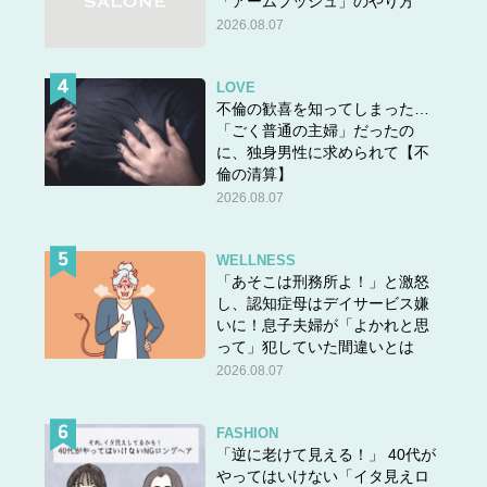
「アームプッシュ」のやり方
2026.08.07
LOVE
不倫の歓喜を知ってしまった…
「ごく普通の主婦」だったの
に、独身男性に求められて【不
倫の清算】
2026.08.07
WELLNESS
「あそこは刑務所よ！」と激怒
し、認知症母はデイサービス嫌
いに！息子夫婦が「よかれと思
って」犯していた間違いとは
2026.08.07
FASHION
「逆に老けて見える！」 40代が
やってはいけない「イタ見えロ