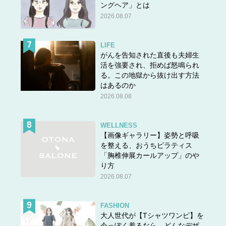
ングヘア」とは
2026.08.07
LIFE
がんを告知された直後も夫婦生
活を強要され、拒めば怒鳴られ
る。この地獄から抜け出す方法
はあるのか
2026.08.08
WELLNESS
【画像ギャラリー】姿勢と呼吸
を整える、おうちピラティス
「胸椎伸展カールアップ」のや
り方
2026.08.07
FASHION
大人世代が【Tシャツワンピ】を
今っぽく着るなら、どんなデザ