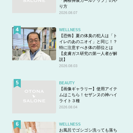
「胸椎伸展カールアップ」のや
り方
2026.08.07
WELLNESS
【恐怖】夏の体臭の犯人は「ト
イレのあのニオイ」と同じ！？
特に注意すべき体の部位とは
【皮膚ガス研究の第一人者が解
説】
2026.08.03
BEAUTY
【画像ギャラリー】使用アイテ
ムはこちら！セザンヌの神ハイ
ライト３種
2026.08.04
WELLNESS
お風呂でゴシゴシ洗っても落ち