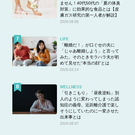
ません！40代50代の「夏の体臭
対策」に効果的な食品とは【皮
膚ガス研究の第一人者が解説】
2026.08.06
LIFE
「離婚だ！」が口ぐせの夫に
「じゃあ離婚しよう」と言って
みた。そのときモラハラ夫が初
めて見せた“本当の顔”とは
2026.03.14
WELLNESS
「引きこもり」「昼夜逆転」別
人のように変わってしまった認
知症の義母。近距離介護で楽し
そうにしていたのに一変させた
出来事とは
2026.08.07