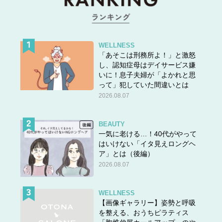
WELLNESS
「あそこは刑務所よ！」と激怒
し、認知症母はデイサービス嫌
いに！息子夫婦が「よかれと思
って」犯していた間違いとは
2026.08.07
BEAUTY
一気に老ける…！40代がやって
はいけない「イタ見えロングヘ
ア」とは（後編）
2026.08.07
WELLNESS
【画像ギャラリー】姿勢と呼吸
を整える、おうちピラティス