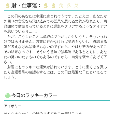
財・仕事運：
この日のあなたは幸運に恵まれそうです。たとえば、あなたが
外回りの営業なら飛び込みでの営業で思わぬ契約が取れたり、商
品開発で煮詰まっているときに課題をクリアするようなアイデア
を思いついたり……。
ただ、こうしたことは単純にツキだけかというと、そういうわ
けではありません。営業に行かなければ契約もないし、煮詰まる
ほど考えなければ発見もないのですから、やはり努力があってこ
その結果なのです。そういう意味では幸運であるとともに、あな
たの努力のたまものでもあるのですから、自分を褒めてあげて下
さい。
財運にもラッキーな運気が訪れています。とくに宝くじを買っ
たり当選番号の確認をするには、この日は最適な日だといえるで
しょう。
今日のラッキーカラー
アイボリー
そんなあなたに、今日のおすすめコーデはこちら！