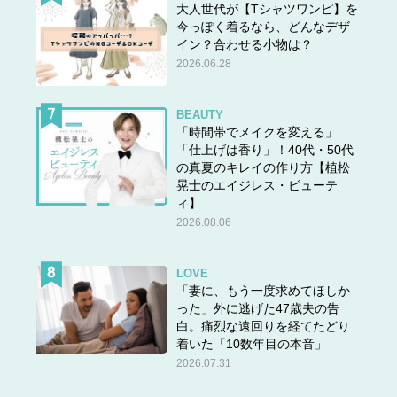
大人世代が【Tシャツワンピ】を
今っぽく着るなら、どんなデザ
イン？合わせる小物は？
2026.06.28
BEAUTY
「時間帯でメイクを変える」
「仕上げは香り」！40代・50代
の真夏のキレイの作り方【植松
晃士のエイジレス・ビューテ
ィ】
2026.08.06
LOVE
「妻に、もう一度求めてほしか
った」外に逃げた47歳夫の告
白。痛烈な遠回りを経てたどり
着いた「10数年目の本音」
2026.07.31