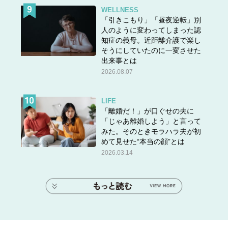
WELLNESS
「引きこもり」「昼夜逆転」別
人のように変わってしまった認
知症の義母。近距離介護で楽し
そうにしていたのに一変させた
出来事とは
2026.08.07
LIFE
「離婚だ！」が口ぐせの夫に
「じゃあ離婚しよう」と言って
みた。そのときモラハラ夫が初
めて見せた“本当の顔”とは
2026.03.14