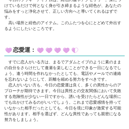
けているだけで何となく身が引き締まるような紺色が、あなたの
悩みをすっと浄化させて、正しい方向へと導いてくれるはずで
す。
高い場所と紺色のアイテム。このふたつを心にとどめて外出す
るようにしたいところです。
恋愛運：
すでに恋人がいる方は、まるでアダムとイブのように素のまま
の自分をさらけだして逢瀬を楽しむことができる一日になるでし
ょう。逢う時間を作れなかったとしても、電話やメールでの連絡
を忘れないようにして、距離を縮める努力をすべきです。
恋人がいない方も、今日の恋愛運は良く、多くの異性からのア
プローチが期待できます。今日は異性との交友関係において失敗
する危険性が少ない一日ですから、誘いを受けたらどんな場所に
でも出かけてみるのがいいでしょう。これまで恋愛感情を持って
いなかった相手だったとしても、今日を境に印象が激変する可能
性があります。相手を選ばず、どんな異性であっても親密になる
努力をしましょう。