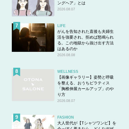
ングヘア」とは
2026.08.07
LIFE
がんを告知された直後も夫婦生
活を強要され、拒めば怒鳴られ
る。この地獄から抜け出す方法
はあるのか
2026.08.08
WELLNESS
【画像ギャラリー】姿勢と呼吸
を整える、おうちピラティス
「胸椎伸展カールアップ」のや
り方
2026.08.07
FASHION
大人世代が【Tシャツワンピ】を
今っぽく着るなら、どんなデザ