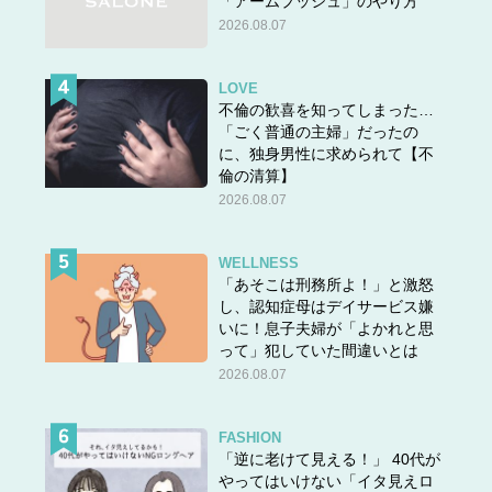
「アームプッシュ」のやり方
2026.08.07
LOVE
不倫の歓喜を知ってしまった…
「ごく普通の主婦」だったの
に、独身男性に求められて【不
倫の清算】
2026.08.07
WELLNESS
「あそこは刑務所よ！」と激怒
し、認知症母はデイサービス嫌
いに！息子夫婦が「よかれと思
って」犯していた間違いとは
2026.08.07
FASHION
「逆に老けて見える！」 40代が
やってはいけない「イタ見えロ