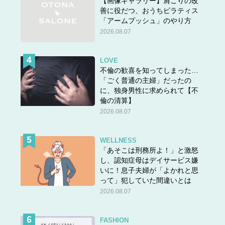
【画像ギャラリー】肩こりの改
善に役だつ、おうちピラティス
「アームプッシュ」のやり方
2026.08.07
LOVE
不倫の歓喜を知ってしまった…
「ごく普通の主婦」だったの
に、独身男性に求められて【不
倫の清算】
2026.08.07
WELLNESS
「あそこは刑務所よ！」と激怒
し、認知症母はデイサービス嫌
いに！息子夫婦が「よかれと思
って」犯していた間違いとは
2026.08.07
FASHION