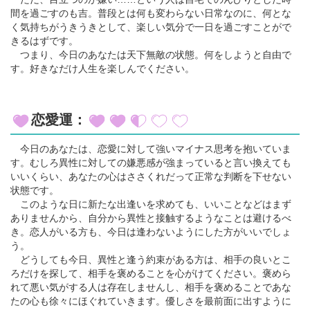
間を過ごすのも吉。普段とは何も変わらない日常なのに、何とな
く気持ちがうきうきとして、楽しい気分で一日を過ごすことがで
きるはずです。
つまり、今日のあなたは天下無敵の状態。何をしようと自由で
す。好きなだけ人生を楽しんでください。
恋愛運：
今日のあなたは、恋愛に対して強いマイナス思考を抱いていま
す。むしろ異性に対しての嫌悪感が強まっていると言い換えても
いいくらい、あなたの心はささくれだって正常な判断を下せない
状態です。
このような日に新たな出逢いを求めても、いいことなどはまず
ありませんから、自分から異性と接触するようなことは避けるべ
き。恋人がいる方も、今日は逢わないようにした方がいいでしょ
う。
どうしても今日、異性と逢う約束がある方は、相手の良いとこ
ろだけを探して、相手を褒めることを心がけてください。褒めら
れて悪い気がする人は存在しませんし、相手を褒めることであな
たの心も徐々にほぐれていきます。優しさを最前面に出すように