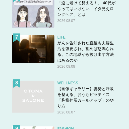
「逆に老けて見える！」 40代が
やってはいけない「イタ見えロ
ングヘア」とは
2026.08.07
LIFE
がんを告知された直後も夫婦生
活を強要され、拒めば怒鳴られ
る。この地獄から抜け出す方法
はあるのか
2026.08.08
WELLNESS
【画像ギャラリー】姿勢と呼吸
を整える、おうちピラティス
「胸椎伸展カールアップ」のや
り方
2026.08.07
FASHION