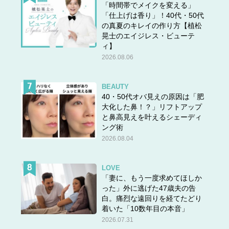
「時間帯でメイクを変える」
「仕上げは香り」！40代・50代
の真夏のキレイの作り方【植松
晃士のエイジレス・ビューテ
ィ】
2026.08.06
BEAUTY
40・50代オバ見えの原因は「肥
大化した鼻！？」リフトアップ
と鼻高見えを叶えるシェーディ
ング術
2026.08.04
LOVE
「妻に、もう一度求めてほしか
った」外に逃げた47歳夫の告
白。痛烈な遠回りを経てたどり
着いた「10数年目の本音」
2026.07.31