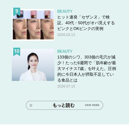
BEAUTY
ヒット連発「セザンヌ」で検
証。40代・50代がオバ見えする
ピンクとOKピンクの実例
2026.03.13
BEAUTY
133個のシワ、303個の毛穴が減
少！たった6週間で「肌年齢が最
大マイナス7歳」を叶えた。圧倒
的に今日本人が摂取不足してい
る食品とは
2026.07.15