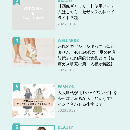
BEAUTY
【画像ギャラリー】使用アイテ
ムはこちら！セザンヌの神ハイ
ライト３種
2026.08.04
WELLNESS
お風呂でゴシゴシ洗っても落ち
ません！40代50代の「夏の体臭
対策」に効果的な食品とは【皮
膚ガス研究の第一人者が解説】
2026.08.06
FASHION
大人世代が【Tシャツワンピ】を
今っぽく着るなら、どんなデザ
イン？合わせる小物は？
2026.06.28
BEAUTY