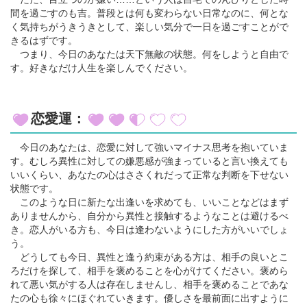
間を過ごすのも吉。普段とは何も変わらない日常なのに、何とな
く気持ちがうきうきとして、楽しい気分で一日を過ごすことがで
きるはずです。
つまり、今日のあなたは天下無敵の状態。何をしようと自由で
す。好きなだけ人生を楽しんでください。
恋愛運：
今日のあなたは、恋愛に対して強いマイナス思考を抱いていま
す。むしろ異性に対しての嫌悪感が強まっていると言い換えても
いいくらい、あなたの心はささくれだって正常な判断を下せない
状態です。
このような日に新たな出逢いを求めても、いいことなどはまず
ありませんから、自分から異性と接触するようなことは避けるべ
き。恋人がいる方も、今日は逢わないようにした方がいいでしょ
う。
どうしても今日、異性と逢う約束がある方は、相手の良いとこ
ろだけを探して、相手を褒めることを心がけてください。褒めら
れて悪い気がする人は存在しませんし、相手を褒めることであな
たの心も徐々にほぐれていきます。優しさを最前面に出すように