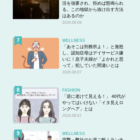
活を強要され、拒めば怒鳴られ
る。この地獄から抜け出す方法
はあるのか
2026.08.08
WELLNESS
「あそこは刑務所よ！」と激怒
し、認知症母はデイサービス嫌
いに！息子夫婦が「よかれと思
って」犯していた間違いとは
2026.08.07
FASHION
「逆に老けて見える！」 40代が
やってはいけない「イタ見えロ
ングヘア」とは
2026.08.07
WELLNESS
突撃・弊社のお昼ご飯！ランチ