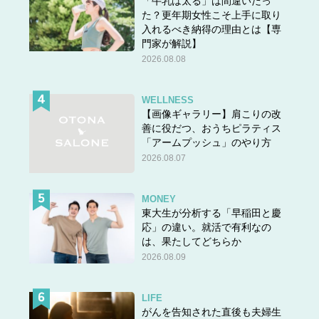
「牛乳は太る」は間違いだっ
た？更年期女性こそ上手に取り
入れるべき納得の理由とは【専
門家が解説】
2026.08.08
WELLNESS
【画像ギャラリー】肩こりの改
善に役だつ、おうちピラティス
「アームプッシュ」のやり方
2026.08.07
MONEY
東大生が分析する「早稲田と慶
応」の違い。就活で有利なの
は、果たしてどちらか
2026.08.09
LIFE
がんを告知された直後も夫婦生