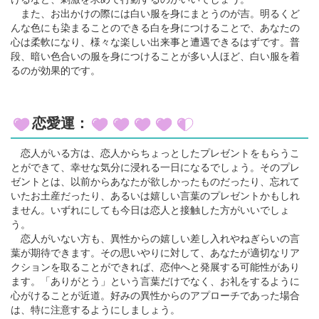
また、お出かけの際には白い服を身にまとうのが吉。明るくど
んな色にも染まることのできる白を身につけることで、あなたの
心は柔軟になり、様々な楽しい出来事と遭遇できるはずです。普
段、暗い色合いの服を身につけることが多い人ほど、白い服を着
るのが効果的です。
恋愛運：
恋人がいる方は、恋人からちょっとしたプレゼントをもらうこ
とができて、幸せな気分に浸れる一日になるでしょう。そのプレ
ゼントとは、以前からあなたが欲しかったものだったり、忘れて
いたお土産だったり、あるいは嬉しい言葉のプレゼントかもしれ
ません。いずれにしても今日は恋人と接触した方がいいでしょ
う。
恋人がいない方も、異性からの嬉しい差し入れやねぎらいの言
葉が期待できます。その思いやりに対して、あなたが適切なリア
クションを取ることができれば、恋仲へと発展する可能性があり
ます。「ありがとう」という言葉だけでなく、お礼をするように
心がけることが近道。好みの異性からのアプローチであった場合
は、特に注意するようにしましょう。