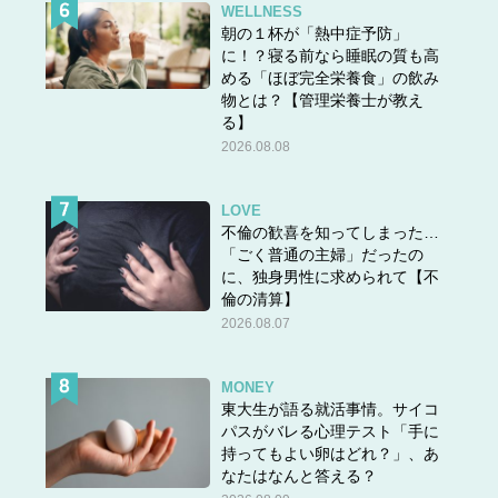
WELLNESS
朝の１杯が「熱中症予防」
に！？寝る前なら睡眠の質も高
める「ほぼ完全栄養食」の飲み
物とは？【管理栄養士が教え
る】
2026.08.08
LOVE
不倫の歓喜を知ってしまった…
「ごく普通の主婦」だったの
に、独身男性に求められて【不
倫の清算】
2026.08.07
MONEY
東大生が語る就活事情。サイコ
パスがバレる心理テスト「手に
持ってもよい卵はどれ？」、あ
なたはなんと答える？