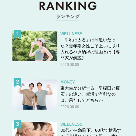
WELLNESS
「牛乳は太る」は間違いだっ
た？更年期女性こそ上手に取り
入れるべき納得の理由とは【専
門家が解説】
2026.08.08
MONEY
東大生が分析する「早稲田と慶
応」の違い。就活で有利なの
は、果たしてどちらか
2026.08.09
WELLNESS
30代から急降下、60代で枯渇す