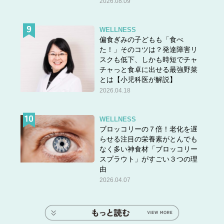
2026.08.09
WELLNESS
偏食ぎみの子どもも「食べ
た！」そのコツは？発達障害リ
スクも低下、しかも時短でチャ
チャっと食卓に出せる最強野菜
とは【小児科医が解説】
2026.04.18
WELLNESS
ブロッコリーの７倍！老化を遅
らせる注目の栄養素がとんでも
なく多い神食材「ブロッコリー
スプラウト」がすごい３つの理
由
2026.04.07