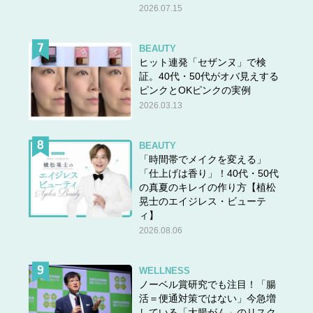
2026.07.15
BEAUTY
ヒット連発「セザンヌ」で検
証。40代・50代がオバ見えする
ピンクとOKピンクの実例
2026.03.13
BEAUTY
「時間帯でメイクを変える」
「仕上げは香り」！40代・50代
の真夏のキレイの作り方【植松
晃士のエイジレス・ビューテ
ィ】
2026.08.06
WELLNESS
ノーベル賞研究でも注目！「腸
活＝便通対策ではない」今急増
している「大腸がん」のリスク