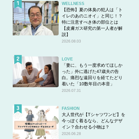
WELLNESS
【恐怖】夏の体臭の犯人は「ト
イレのあのニオイ」と同じ！？
特に注意すべき体の部位とは
【皮膚ガス研究の第一人者が解
説】
2026.08.03
LOVE
「妻に、もう一度求めてほしか
った」外に逃げた47歳夫の告
白。痛烈な遠回りを経てたどり
着いた「10数年目の本音」
2026.07.31
FASHION
大人世代が【Tシャツワンピ】を
今っぽく着るなら、どんなデザ
イン？合わせる小物は？
2026.06.28