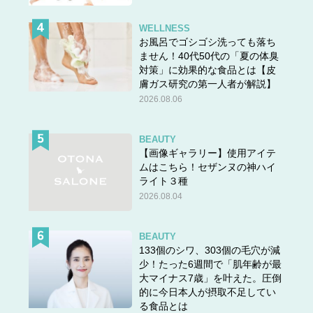
WELLNESS
お風呂でゴシゴシ洗っても落ち
ません！40代50代の「夏の体臭
対策」に効果的な食品とは【皮
膚ガス研究の第一人者が解説】
2026.08.06
BEAUTY
【画像ギャラリー】使用アイテ
ムはこちら！セザンヌの神ハイ
ライト３種
2026.08.04
BEAUTY
133個のシワ、303個の毛穴が減
少！たった6週間で「肌年齢が最
大マイナス7歳」を叶えた。圧倒
的に今日本人が摂取不足してい
る食品とは