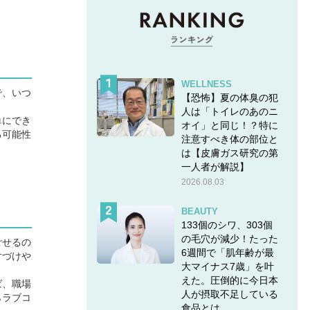
WELLNESS
で、いつ
【恐怖】夏の体臭の犯
人は「トイレのあのニ
単にでき
オイ」と同じ！？特に
る可能性
注意すべき体の部位と
は【皮膚ガス研究の第
一人者が解説】
2026.08.03
BEAUTY
133個のシワ、303個
の毛穴が減少！たった
ごせるの
6週間で「肌年齢が最
片づけや
大マイナス7歳」を叶
えた。圧倒的に今日本
ば、職場
人が摂取不足している
らラブコ
食品とは