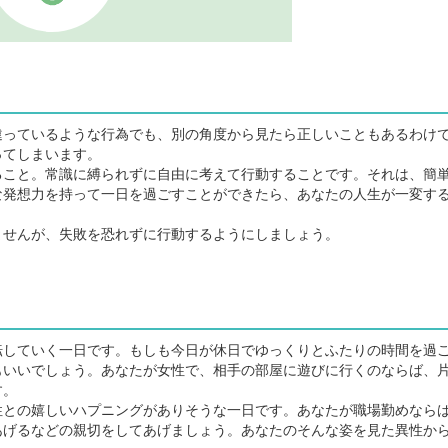
っているような行為でも、別の角度から見たら正しいこともあるわけ
ってしまいます。
こと。常識に縛られずに自由に考えて行動することです。それは、簡
な発想力を持って一日を過ごすことができたら、あなたの人生が一変す
せんが、失敗を恐れずに行動するようにしましょう。
していく一日です。もしも今日が休日でゆっくりとふたりの時間を過
もいいでしょう。あなたが女性で、相手の部屋に遊びに行くのならば、
す。
との嬉しいハプニングがありそうな一日です。あなたが職場勤めなら
あげるなどの親切をしてあげましょう。あなたのそんな姿を見た異性か