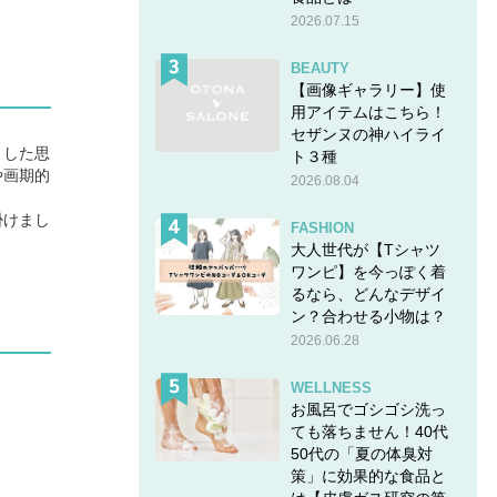
2026.07.15
BEAUTY
【画像ギャラリー】使
用アイテムはこちら！
セザンヌの神ハイライ
とした思
ト３種
や画期的
2026.08.04
掛けまし
FASHION
大人世代が【Tシャツ
ワンピ】を今っぽく着
るなら、どんなデザイ
ン？合わせる小物は？
2026.06.28
WELLNESS
お風呂でゴシゴシ洗っ
ても落ちません！40代
50代の「夏の体臭対
策」に効果的な食品と