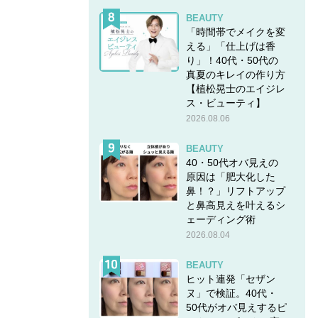
BEAUTY
「時間帯でメイクを変
える」「仕上げは香
り」！40代・50代の
真夏のキレイの作り方
【植松晃士のエイジレ
ス・ビューティ】
2026.08.06
BEAUTY
40・50代オバ見えの
原因は「肥大化した
鼻！？」リフトアップ
と鼻高見えを叶えるシ
ェーディング術
2026.08.04
BEAUTY
ヒット連発「セザン
ヌ」で検証。40代・
50代がオバ見えするピ