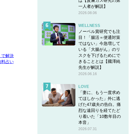
は【皮膚ガス研究の第
一人者が解説】
2026.08.06
WELLNESS
ノーベル賞研究でも注
目！「腸活＝便通対策
ではない」今急増して
いる「大腸がん」のリ
スクを下げるためにで
E」で解決
きることとは【國澤純
無料占い
先生が解説】
2026.06.16
LOVE
「妻に、もう一度求め
てほしかった」外に逃
げた47歳夫の告白。痛
烈な遠回りを経てたど
り着いた「10数年目の
本音」
2026.07.31